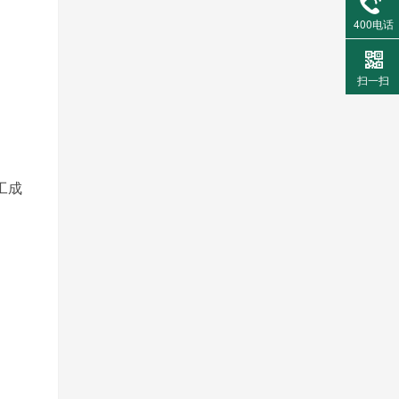
400电话
扫一扫
工成