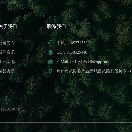
关于我们
联系我们
公司简介
手机：18937173299
新闻资讯
QQ：3108625448
生产基地
E-Mail：3108625448@qq.com
荣誉资质
焦作市武陟县产业新城昌武路北段路东50
19037507号-2