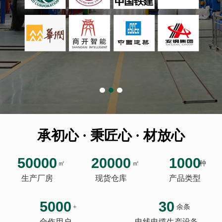
承初心 · 秉匠心 · 材放心
50000
20000
1000
㎡
㎡
种
生产厂房
现货仓库
产品类型
5000
30
+
余条
合作用户
电线电缆生产设备