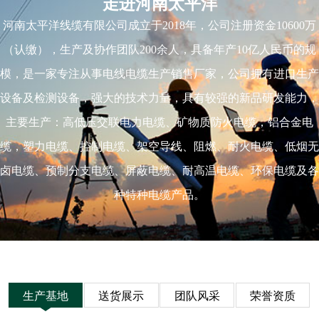
走进河南太平洋
河南太平洋线缆有限公司成立于2018年，公司注册资金10600万
（认缴），生产及协作团队200余人，具备年产10亿人民币的规
模，是一家专注从事电线电缆生产销售厂家，公司拥有进口生产
设备及检测设备，强大的技术力量，具有较强的新品研发能力，
主要生产：高低压交联电力电缆、矿物质防火电缆，铝合金电
缆，塑力电缆、控制电缆、架空导线、阻燃、耐火电缆、低烟无
卤电缆、预制分支电缆、屏蔽电缆、耐高温电缆、环保电缆及各
种特种电缆产品。
生产基地
送货展示
团队风采
荣誉资质