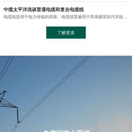
电缆通常埋设在地下或敷设在管道中，避免了架空线路可能带来的触电风险。
中缆太平洋浅谈普通电缆和复合电缆线
电缆线是用于电力传输的管路。电缆线普遍用于简单建筑和汽车线材，作为能源输送缆线，电缆线的复杂结构勿庸置疑。根据目标功能，电缆线具有以下一些特点：建筑用和车用线材要求轻质、大批量生产、价格低廉、具有相当的电学和力学性能和长时间的耐老化性能；工业用线材必须具有符合客户要求的性能；
加工工艺制成的。与传统的铜芯电缆相比，铝合金电缆具有诸多优点
了解更多