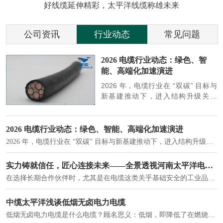
好线缆延伸精彩，太平洋线缆称雄未来
公司资讯
行业动态
常见问题
参
2026 电缆行业动态：绿色、智
能、高端化加速演进
端
2026 年，电缆行业在 “双碳” 目标与
筑
新基建推动下，进入结构升级关键
政
期，呈现绿色化、智能化、高端化三
房
大清晰趋势，市场格局持续优化。
2026 电缆行业动态：绿色、智能、高端化加速演进
2026 年，电缆行业在 “双碳” 目标与新基建推动下，进入结构升级关键期，呈现绿色化、智能化、高端化三大清晰趋势，市场格局持续优化。
建筑供电系统、住宅小区入户主线、市政工程路灯与景观供电、数据中心机房列头柜供电等。
实力铸就信任，匠心连接未来——全景透视河南太平洋电缆厂
在选择长期合作伙伴时，尤其是在电缆这类关乎基础安全的工业品上，供应商的“内在实力”远比一纸报价单更重要。今天，我们邀请您“云参观”河南太平洋电缆厂，透过每一个细节，看我们如何将“可靠”二字，铸入每一米电缆。
电力电缆作为配电系统的 "毛细血管"，承担着从变压器到终端用电设备的电力传输重任。
中缆太平洋浅谈低烟无卤电力电缆
低烟无卤电力电缆是什么电缆？顾名思义：低烟，即降低了在燃烧时有害物体的产生；卤素对于人体来说是一种有毒气体，无卤就是没有毒气体的释放，通常是针对电缆遇火灾时而言的。低烟无卤电力电缆又可以称之为环保电缆，低烟无卤电缆大多数用于医院和对环境卫生要求比较严格的地方。