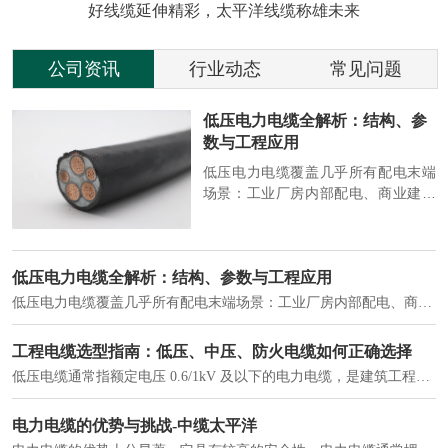
好线缆延伸精彩，太平洋线缆称雄未来
公司资讯
行业动态
常见问题
参
2026 电缆行业动态：绿色、智
能、高端化加速演进
端
2026 年，电缆行业在 “双碳” 目标与
筑
新基建推动下，进入结构升级关键
政
期，呈现绿色化、智能化、高端化三
房
大清晰趋势，市场格局持续优化。
2026 电缆行业动态：绿色、智能、高端化加速演进
2026 年，电缆行业在 “双碳” 目标与新基建推动下，进入结构升级关键期，呈现绿色化、智能化、高端化三大清晰趋势，市场格局持续优化。
建筑供电系统、住宅小区入户主线、市政工程路灯与景观供电、数据中心机房列头柜供电等。
实力铸就信任，匠心连接未来——全景透视河南太平洋电缆厂
在选择长期合作伙伴时，尤其是在电缆这类关乎基础安全的工业品上，供应商的“内在实力”远比一纸报价单更重要。今天，我们邀请您“云参观”河南太平洋电缆厂，透过每一个细节，看我们如何将“可靠”二字，铸入每一米电缆。
电力电缆作为配电系统的 "毛细血管"，承担着从变压器到终端用电设备的电力传输重任。
中缆太平洋浅谈低烟无卤电力电缆
低烟无卤电力电缆是什么电缆？顾名思义：低烟，即降低了在燃烧时有害物体的产生；卤素对于人体来说是一种有毒气体，无卤就是没有毒气体的释放，通常是针对电缆遇火灾时而言的。低烟无卤电力电缆又可以称之为环保电缆，低烟无卤电缆大多数用于医院和对环境卫生要求比较严格的地方。