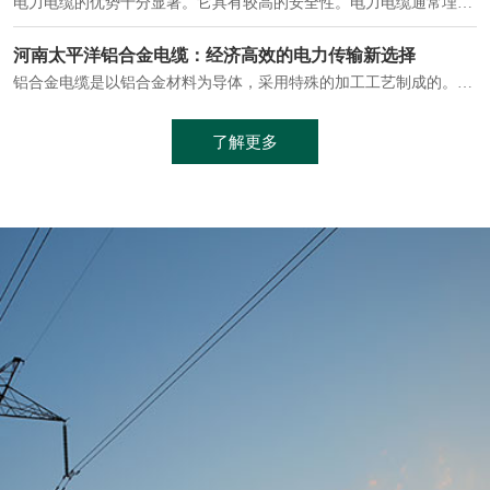
电缆通常埋设在地下或敷设在管道中，避免了架空线路可能带来的触电风险。
中缆太平洋浅谈普通电缆和复合电缆线
电缆线是用于电力传输的管路。电缆线普遍用于简单建筑和汽车线材，作为能源输送缆线，电缆线的复杂结构勿庸置疑。根据目标功能，电缆线具有以下一些特点：建筑用和车用线材要求轻质、大批量生产、价格低廉、具有相当的电学和力学性能和长时间的耐老化性能；工业用线材必须具有符合客户要求的性能；
加工工艺制成的。与传统的铜芯电缆相比，铝合金电缆具有诸多优点
了解更多