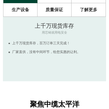
生产设备
质量保证
了解更多
原材料
RAW MATERIAL
河南太平洋电缆拥有多套现代化电缆生产设备，产品符合
ISO9001:2015质量管理体系标准。
生产所需的绝缘及护套电缆原料质量可靠，为客户提供质
量更高，价格实惠的电线电缆产品，拒绝非标诱惑，倡导国
标保检。
聚焦中缆太平洋