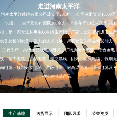
走进河南太平洋
河南太平洋线缆有限公司成立于2018年，公司注册资金10600万
（认缴），生产及协作团队200余人，具备年产10亿人民币的规
模，是一家专注从事电线电缆生产销售厂家，公司拥有进口生产
设备及检测设备，强大的技术力量，具有较强的新品研发能力，
主要生产：高低压交联电力电缆、矿物质防火电缆，铝合金电
缆，塑力电缆、控制电缆、架空导线、阻燃、耐火电缆、低烟无
卤电缆、预制分支电缆、屏蔽电缆、耐高温电缆、环保电缆及各
种特种电缆产品。
生产基地
送货展示
团队风采
荣誉资质