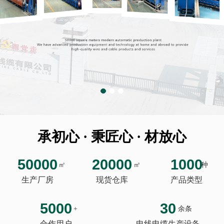
承初心 · 秉匠心 · 材放心
50000
20000
1000
㎡
㎡
种
生产厂房
现货仓库
产品类型
5000
30
+
余条
合作用户
电线电缆生产设备