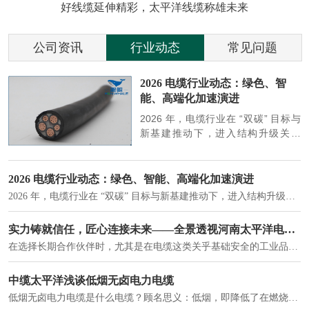
好线缆延伸精彩，太平洋线缆称雄未来
公司资讯
行业动态
常见问题
参
2026 电缆行业动态：绿色、智
能、高端化加速演进
端
2026 年，电缆行业在 “双碳” 目标与
筑
新基建推动下，进入结构升级关键
政
期，呈现绿色化、智能化、高端化三
房
大清晰趋势，市场格局持续优化。
2026 电缆行业动态：绿色、智能、高端化加速演进
2026 年，电缆行业在 “双碳” 目标与新基建推动下，进入结构升级关键期，呈现绿色化、智能化、高端化三大清晰趋势，市场格局持续优化。
建筑供电系统、住宅小区入户主线、市政工程路灯与景观供电、数据中心机房列头柜供电等。
实力铸就信任，匠心连接未来——全景透视河南太平洋电缆厂
在选择长期合作伙伴时，尤其是在电缆这类关乎基础安全的工业品上，供应商的“内在实力”远比一纸报价单更重要。今天，我们邀请您“云参观”河南太平洋电缆厂，透过每一个细节，看我们如何将“可靠”二字，铸入每一米电缆。
电力电缆作为配电系统的 "毛细血管"，承担着从变压器到终端用电设备的电力传输重任。
中缆太平洋浅谈低烟无卤电力电缆
低烟无卤电力电缆是什么电缆？顾名思义：低烟，即降低了在燃烧时有害物体的产生；卤素对于人体来说是一种有毒气体，无卤就是没有毒气体的释放，通常是针对电缆遇火灾时而言的。低烟无卤电力电缆又可以称之为环保电缆，低烟无卤电缆大多数用于医院和对环境卫生要求比较严格的地方。