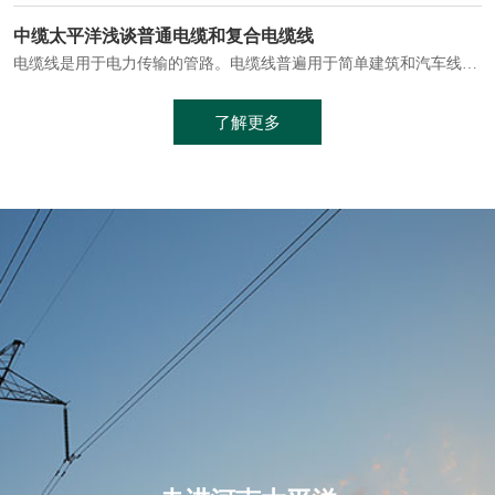
电缆通常埋设在地下或敷设在管道中，避免了架空线路可能带来的触电风险。
中缆太平洋浅谈普通电缆和复合电缆线
电缆线是用于电力传输的管路。电缆线普遍用于简单建筑和汽车线材，作为能源输送缆线，电缆线的复杂结构勿庸置疑。根据目标功能，电缆线具有以下一些特点：建筑用和车用线材要求轻质、大批量生产、价格低廉、具有相当的电学和力学性能和长时间的耐老化性能；工业用线材必须具有符合客户要求的性能；
加工工艺制成的。与传统的铜芯电缆相比，铝合金电缆具有诸多优点
了解更多