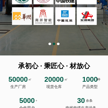
承初心 · 秉匠心 · 材放心
50000
20000
1000
㎡
㎡
种
生产厂房
现货仓库
产品类型
5000
30
+
余条
合作用户
电线电缆生产设备