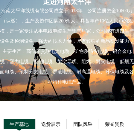
走进河南太平洋
河南太平洋线缆有限公司成立于2018年，公司注册资金10600万
（认缴），生产及协作团队200余人，具备年产10亿人民币的规
模，是一家专注从事电线电缆生产销售厂家，公司拥有进口生产
设备及检测设备，强大的技术力量，具有较强的新品研发能力，
主要生产：高低压交联电力电缆、矿物质防火电缆，铝合金电
缆，塑力电缆、控制电缆、架空导线、阻燃、耐火电缆、低烟无
卤电缆、预制分支电缆、屏蔽电缆、耐高温电缆、环保电缆及各
种特种电缆产品。
生产基地
送货展示
团队风采
荣誉资质