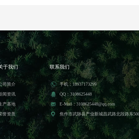
关于我们
联系我们
公司简介
手机：18937173299
新闻资讯
QQ：3108625448
生产基地
E-Mail：3108625448@qq.com
荣誉资质
焦作市武陟县产业新城昌武路北段路东50