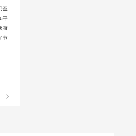
乃至
5平
负荷
了节