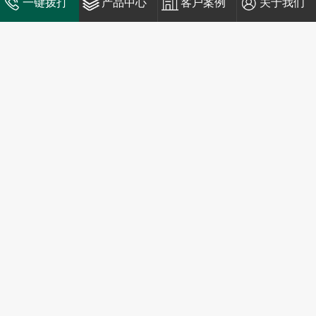
一键拨打
产品中心
客户案例
关于我们
中缆太平洋厂房环境
中缆太平洋厂房环境
低压电缆系列
防火电缆系列
控制电缆系列
高压