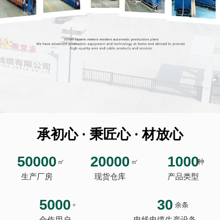
承初心 · 秉匠心 · 材放心
50000
20000
1000
㎡
㎡
种
生产厂房
现货仓库
产品类型
5000
30
+
余条
合作用户
电线电缆生产设备