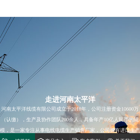
走进河南太平洋
河南太平洋线缆有限公司成立于2018年，公司注册资金10600万
（认缴），生产及协作团队200余人，具备年产10亿人民币的规
模，是一家专注从事电线电缆生产销售厂家，公司拥有进口生产
设备及检测设备，强大的技术力量，具有较强的新品研发能力，
主要生产：高低压交联电力电缆、矿物质防火电缆，铝合金电
缆，塑力电缆、控制电缆、架空导线、阻燃、耐火电缆、低烟无
卤电缆、预制分支电缆、屏蔽电缆、耐高温电缆、环保电缆及各
种特种电缆产品。
生产基地
送货展示
团队风采
荣誉资质