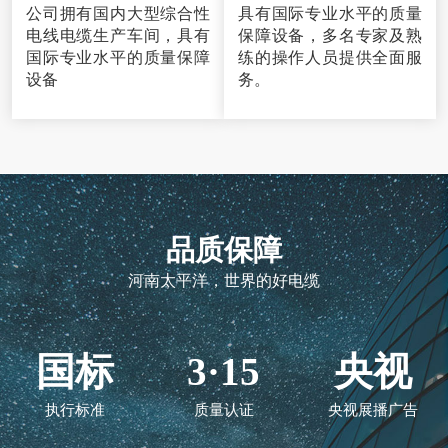
品质保障
河南太平洋，世界的好电缆
国标
3·15
央视
执行标准
质量认证
央视展播广告
太平洋
10
亿
保险承保质量可靠
年设计产能
立即咨询