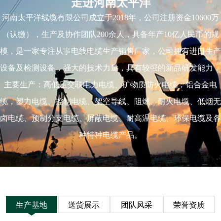
走进河南太平洋
河南太平洋线缆有限公司成立于2018年，公司注册资金10600万
（认缴），生产及协作团队200余人，具备年产10亿人民币的规
模，是一家专注从事电线电缆生产销售厂家，公司拥有进口生产
设备及检测设备，强大的技术力量，具有较强的新品研发能力，
主要生产：高低压交联电力电缆、矿物质防火电缆，铝合金电
缆，塑力电缆、控制电缆、架空导线、阻燃、耐火电缆、低烟无
卤电缆、预制分支电缆、屏蔽电缆、耐高温电缆、环保电缆及各
种特种电缆产品。
生产基地
送货展示
团队风采
荣誉资质