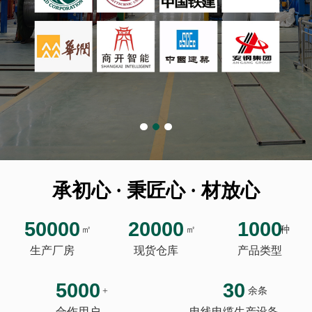
承初心 · 秉匠心 · 材放心
50000
20000
1000
㎡
㎡
种
生产厂房
现货仓库
产品类型
5000
30
+
余条
合作用户
电线电缆生产设备