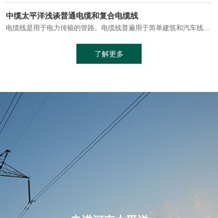
电缆通常埋设在地下或敷设在管道中，避免了架空线路可能带来的触电风险。
中缆太平洋浅谈普通电缆和复合电缆线
电缆线是用于电力传输的管路。电缆线普遍用于简单建筑和汽车线材，作为能源输送缆线，电缆线的复杂结构勿庸置疑。根据目标功能，电缆线具有以下一些特点：建筑用和车用线材要求轻质、大批量生产、价格低廉、具有相当的电学和力学性能和长时间的耐老化性能；工业用线材必须具有符合客户要求的性能；
加工工艺制成的。与传统的铜芯电缆相比，铝合金电缆具有诸多优点
了解更多