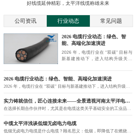
好线缆延伸精彩，太平洋线缆称雄未来
公司资讯
行业动态
常见问题
参
2026 电缆行业动态：绿色、智
能、高端化加速演进
端
2026 年，电缆行业在 “双碳” 目标与
筑
新基建推动下，进入结构升级关键
政
期，呈现绿色化、智能化、高端化三
房
大清晰趋势，市场格局持续优化。
2026 电缆行业动态：绿色、智能、高端化加速演进
2026 年，电缆行业在 “双碳” 目标与新基建推动下，进入结构升级关键期，呈现绿色化、智能化、高端化三大清晰趋势，市场格局持续优化。
建筑供电系统、住宅小区入户主线、市政工程路灯与景观供电、数据中心机房列头柜供电等。
实力铸就信任，匠心连接未来——全景透视河南太平洋电缆厂
在选择长期合作伙伴时，尤其是在电缆这类关乎基础安全的工业品上，供应商的“内在实力”远比一纸报价单更重要。今天，我们邀请您“云参观”河南太平洋电缆厂，透过每一个细节，看我们如何将“可靠”二字，铸入每一米电缆。
电力电缆作为配电系统的 "毛细血管"，承担着从变压器到终端用电设备的电力传输重任。
中缆太平洋浅谈低烟无卤电力电缆
低烟无卤电力电缆是什么电缆？顾名思义：低烟，即降低了在燃烧时有害物体的产生；卤素对于人体来说是一种有毒气体，无卤就是没有毒气体的释放，通常是针对电缆遇火灾时而言的。低烟无卤电力电缆又可以称之为环保电缆，低烟无卤电缆大多数用于医院和对环境卫生要求比较严格的地方。