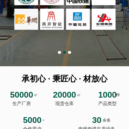
承初心 · 秉匠心 · 材放心
50000
20000
1000
㎡
㎡
种
生产厂房
现货仓库
产品类型
5000
30
+
余条
合作用户
电线电缆生产设备