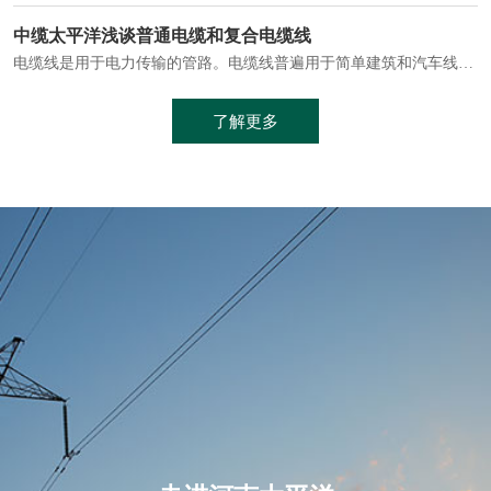
电缆通常埋设在地下或敷设在管道中，避免了架空线路可能带来的触电风险。
中缆太平洋浅谈普通电缆和复合电缆线
电缆线是用于电力传输的管路。电缆线普遍用于简单建筑和汽车线材，作为能源输送缆线，电缆线的复杂结构勿庸置疑。根据目标功能，电缆线具有以下一些特点：建筑用和车用线材要求轻质、大批量生产、价格低廉、具有相当的电学和力学性能和长时间的耐老化性能；工业用线材必须具有符合客户要求的性能；
加工工艺制成的。与传统的铜芯电缆相比，铝合金电缆具有诸多优点
了解更多