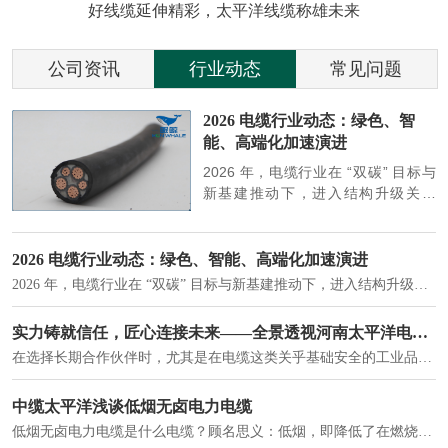
好线缆延伸精彩，太平洋线缆称雄未来
公司资讯
行业动态
常见问题
参
2026 电缆行业动态：绿色、智
能、高端化加速演进
端
2026 年，电缆行业在 “双碳” 目标与
筑
新基建推动下，进入结构升级关键
政
期，呈现绿色化、智能化、高端化三
房
大清晰趋势，市场格局持续优化。
2026 电缆行业动态：绿色、智能、高端化加速演进
2026 年，电缆行业在 “双碳” 目标与新基建推动下，进入结构升级关键期，呈现绿色化、智能化、高端化三大清晰趋势，市场格局持续优化。
建筑供电系统、住宅小区入户主线、市政工程路灯与景观供电、数据中心机房列头柜供电等。
实力铸就信任，匠心连接未来——全景透视河南太平洋电缆厂
在选择长期合作伙伴时，尤其是在电缆这类关乎基础安全的工业品上，供应商的“内在实力”远比一纸报价单更重要。今天，我们邀请您“云参观”河南太平洋电缆厂，透过每一个细节，看我们如何将“可靠”二字，铸入每一米电缆。
电力电缆作为配电系统的 "毛细血管"，承担着从变压器到终端用电设备的电力传输重任。
中缆太平洋浅谈低烟无卤电力电缆
低烟无卤电力电缆是什么电缆？顾名思义：低烟，即降低了在燃烧时有害物体的产生；卤素对于人体来说是一种有毒气体，无卤就是没有毒气体的释放，通常是针对电缆遇火灾时而言的。低烟无卤电力电缆又可以称之为环保电缆，低烟无卤电缆大多数用于医院和对环境卫生要求比较严格的地方。