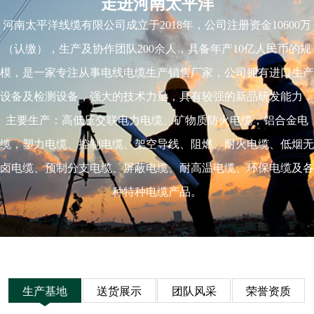
走进河南太平洋
河南太平洋线缆有限公司成立于2018年，公司注册资金10600万
（认缴），生产及协作团队200余人，具备年产10亿人民币的规
模，是一家专注从事电线电缆生产销售厂家，公司拥有进口生产
设备及检测设备，强大的技术力量，具有较强的新品研发能力，
主要生产：高低压交联电力电缆、矿物质防火电缆，铝合金电
缆，塑力电缆、控制电缆、架空导线、阻燃、耐火电缆、低烟无
卤电缆、预制分支电缆、屏蔽电缆、耐高温电缆、环保电缆及各
种特种电缆产品。
生产基地
送货展示
团队风采
荣誉资质