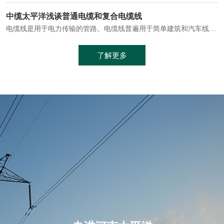
电缆通常埋设在地下或敷设在管道中，避免了架空线路可能带来的触电风险。
中缆太平洋浅谈普通电缆和复合电缆线
电缆线是用于电力传输的管路。电缆线普遍用于简单建筑和汽车线材，作为能源输送缆线，电缆线的复杂结构勿庸置疑。根据目标功能，电缆线具有以下一些特点：建筑用和车用线材要求轻质、大批量生产、价格低廉、具有相当的电学和力学性能和长时间的耐老化性能；工业用线材必须具有符合客户要求的性能；
加工工艺制成的。与传统的铜芯电缆相比，铝合金电缆具有诸多优点
了解更多