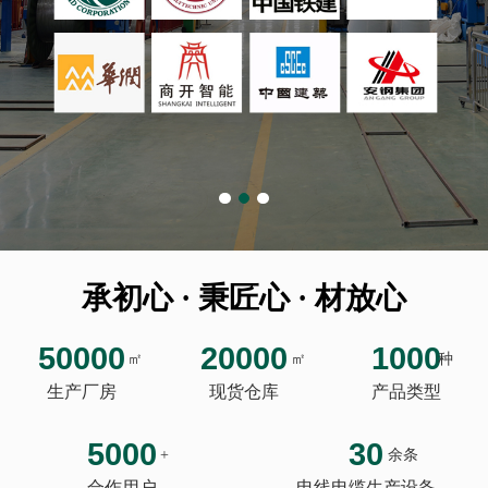
承初心 · 秉匠心 · 材放心
50000
20000
1000
㎡
㎡
种
生产厂房
现货仓库
产品类型
5000
30
+
余条
合作用户
电线电缆生产设备