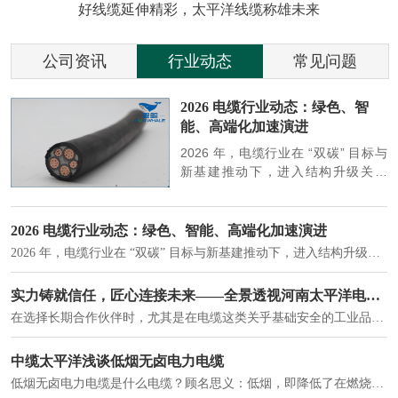
好线缆延伸精彩，太平洋线缆称雄未来
公司资讯
行业动态
常见问题
参
2026 电缆行业动态：绿色、智
能、高端化加速演进
端
2026 年，电缆行业在 “双碳” 目标与
筑
新基建推动下，进入结构升级关键
政
期，呈现绿色化、智能化、高端化三
房
大清晰趋势，市场格局持续优化。
2026 电缆行业动态：绿色、智能、高端化加速演进
2026 年，电缆行业在 “双碳” 目标与新基建推动下，进入结构升级关键期，呈现绿色化、智能化、高端化三大清晰趋势，市场格局持续优化。
建筑供电系统、住宅小区入户主线、市政工程路灯与景观供电、数据中心机房列头柜供电等。
实力铸就信任，匠心连接未来——全景透视河南太平洋电缆厂
在选择长期合作伙伴时，尤其是在电缆这类关乎基础安全的工业品上，供应商的“内在实力”远比一纸报价单更重要。今天，我们邀请您“云参观”河南太平洋电缆厂，透过每一个细节，看我们如何将“可靠”二字，铸入每一米电缆。
电力电缆作为配电系统的 "毛细血管"，承担着从变压器到终端用电设备的电力传输重任。
中缆太平洋浅谈低烟无卤电力电缆
低烟无卤电力电缆是什么电缆？顾名思义：低烟，即降低了在燃烧时有害物体的产生；卤素对于人体来说是一种有毒气体，无卤就是没有毒气体的释放，通常是针对电缆遇火灾时而言的。低烟无卤电力电缆又可以称之为环保电缆，低烟无卤电缆大多数用于医院和对环境卫生要求比较严格的地方。