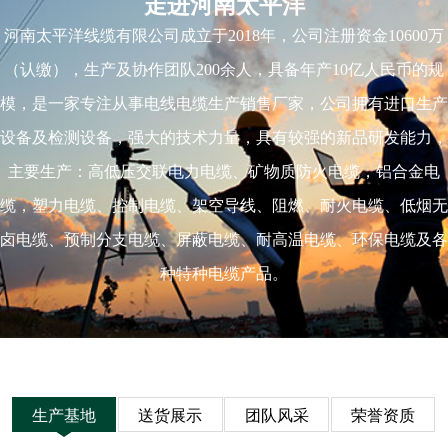
走进河南太平洋
河南太平洋线缆有限公司成立于2018年，公司注册资金10600万
（认缴），生产及协作团队200余人，具备年产10亿人民币的规
模，是一家专注从事电线电缆生产销售厂家，公司拥有进口生产
设备及检测设备，强大的技术力量，具有较强的新品研发能力，
主要生产：高低压交联电力电缆、矿物质防火电缆，铝合金电
缆，塑力电缆、控制电缆、架空导线、阻燃、耐火电缆、低烟无
卤电缆、预制分支电缆、屏蔽电缆、耐高温电缆、环保电缆及各
种特种电缆产品。
生产基地
送货展示
团队风采
荣誉资质