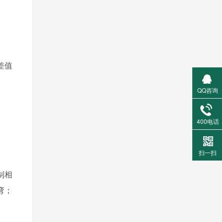
差值
QQ咨询
400电话
扫一扫
制相
弯；