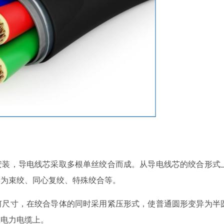
装，导电线芯采取多根单丝绞合而成。从导电线芯的绞合形式
分为束绞、同心复绞、特殊绞合等。
尺寸，在绞合导体的同时采用紧压形式，使普通圆形变异为半
在电力电缆上。