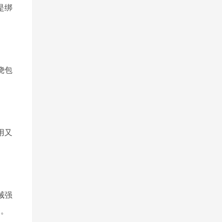
是绑
绕包
用又
械强
套。