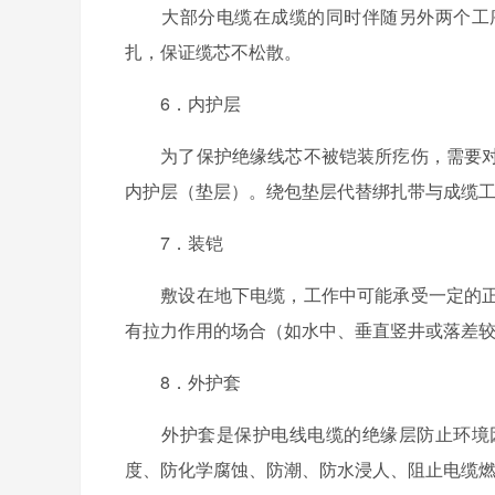
大部分电缆在成缆的同时伴随另外两个工序
扎，保证缆芯不松散。
6．内护层
为了保护绝缘线芯不被铠装所疙伤，需要对
内护层（垫层）。绕包垫层代替绑扎带与成缆
7．装铠
敷设在地下电缆，工作中可能承受一定的正
有拉力作用的场合（如水中、垂直竖井或落差
8．外护套
外护套是保护电线电缆的绝缘层防止环境因
度、防化学腐蚀、防潮、防水浸人、阻止电缆