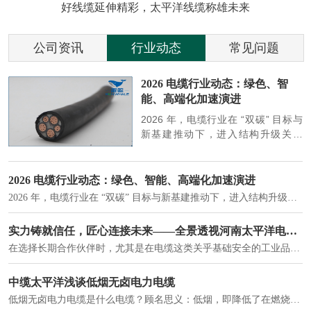
好线缆延伸精彩，太平洋线缆称雄未来
公司资讯
行业动态
常见问题
参
2026 电缆行业动态：绿色、智
能、高端化加速演进
端
2026 年，电缆行业在 “双碳” 目标与
筑
新基建推动下，进入结构升级关键
政
期，呈现绿色化、智能化、高端化三
房
大清晰趋势，市场格局持续优化。
2026 电缆行业动态：绿色、智能、高端化加速演进
2026 年，电缆行业在 “双碳” 目标与新基建推动下，进入结构升级关键期，呈现绿色化、智能化、高端化三大清晰趋势，市场格局持续优化。
建筑供电系统、住宅小区入户主线、市政工程路灯与景观供电、数据中心机房列头柜供电等。
实力铸就信任，匠心连接未来——全景透视河南太平洋电缆厂
在选择长期合作伙伴时，尤其是在电缆这类关乎基础安全的工业品上，供应商的“内在实力”远比一纸报价单更重要。今天，我们邀请您“云参观”河南太平洋电缆厂，透过每一个细节，看我们如何将“可靠”二字，铸入每一米电缆。
电力电缆作为配电系统的 "毛细血管"，承担着从变压器到终端用电设备的电力传输重任。
中缆太平洋浅谈低烟无卤电力电缆
低烟无卤电力电缆是什么电缆？顾名思义：低烟，即降低了在燃烧时有害物体的产生；卤素对于人体来说是一种有毒气体，无卤就是没有毒气体的释放，通常是针对电缆遇火灾时而言的。低烟无卤电力电缆又可以称之为环保电缆，低烟无卤电缆大多数用于医院和对环境卫生要求比较严格的地方。