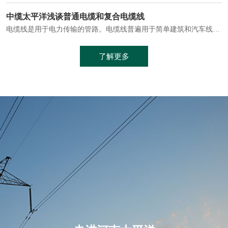
电缆通常埋设在地下或敷设在管道中，避免了架空线路可能带来的触电风险。
中缆太平洋浅谈普通电缆和复合电缆线
电缆线是用于电力传输的管路。电缆线普遍用于简单建筑和汽车线材，作为能源输送缆线，电缆线的复杂结构勿庸置疑。根据目标功能，电缆线具有以下一些特点：建筑用和车用线材要求轻质、大批量生产、价格低廉、具有相当的电学和力学性能和长时间的耐老化性能；工业用线材必须具有符合客户要求的性能；
加工工艺制成的。与传统的铜芯电缆相比，铝合金电缆具有诸多优点
了解更多