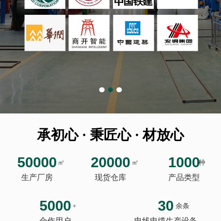
承初心 · 秉匠心 · 材放心
50000
20000
1000
㎡
㎡
种
生产厂房
现货仓库
产品类型
5000
30
+
余条
合作用户
电线电缆生产设备