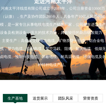
走进河南太平洋
河南太平洋线缆有限公司成立于2018年，公司注册资金10600万
（认缴），生产及协作团队200余人，具备年产10亿人民币的规
模，是一家专注从事电线电缆生产销售厂家，公司拥有进口生产
设备及检测设备，强大的技术力量，具有较强的新品研发能力，
主要生产：高低压交联电力电缆、矿物质防火电缆，铝合金电
缆，塑力电缆、控制电缆、架空导线、阻燃、耐火电缆、低烟无
卤电缆、预制分支电缆、屏蔽电缆、耐高温电缆、环保电缆及各
种特种电缆产品。
生产基地
送货展示
团队风采
荣誉资质