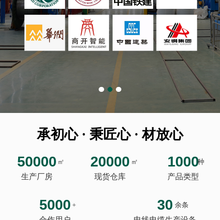
承初心 · 秉匠心 · 材放心
50000
20000
1000
㎡
㎡
种
生产厂房
现货仓库
产品类型
5000
30
+
余条
合作用户
电线电缆生产设备