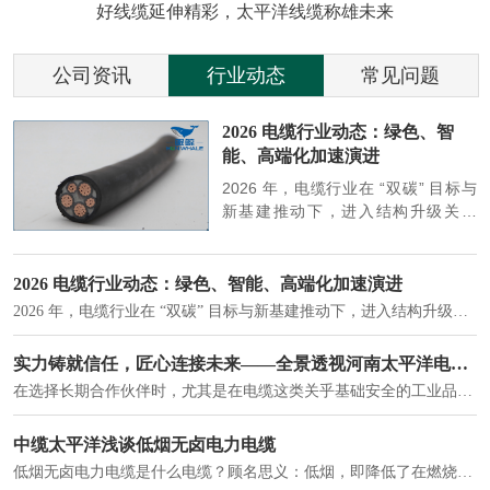
好线缆延伸精彩，太平洋线缆称雄未来
公司资讯
行业动态
常见问题
参
2026 电缆行业动态：绿色、智
能、高端化加速演进
端
2026 年，电缆行业在 “双碳” 目标与
筑
新基建推动下，进入结构升级关键
政
期，呈现绿色化、智能化、高端化三
房
大清晰趋势，市场格局持续优化。
2026 电缆行业动态：绿色、智能、高端化加速演进
2026 年，电缆行业在 “双碳” 目标与新基建推动下，进入结构升级关键期，呈现绿色化、智能化、高端化三大清晰趋势，市场格局持续优化。
建筑供电系统、住宅小区入户主线、市政工程路灯与景观供电、数据中心机房列头柜供电等。
实力铸就信任，匠心连接未来——全景透视河南太平洋电缆厂
在选择长期合作伙伴时，尤其是在电缆这类关乎基础安全的工业品上，供应商的“内在实力”远比一纸报价单更重要。今天，我们邀请您“云参观”河南太平洋电缆厂，透过每一个细节，看我们如何将“可靠”二字，铸入每一米电缆。
电力电缆作为配电系统的 "毛细血管"，承担着从变压器到终端用电设备的电力传输重任。
中缆太平洋浅谈低烟无卤电力电缆
低烟无卤电力电缆是什么电缆？顾名思义：低烟，即降低了在燃烧时有害物体的产生；卤素对于人体来说是一种有毒气体，无卤就是没有毒气体的释放，通常是针对电缆遇火灾时而言的。低烟无卤电力电缆又可以称之为环保电缆，低烟无卤电缆大多数用于医院和对环境卫生要求比较严格的地方。