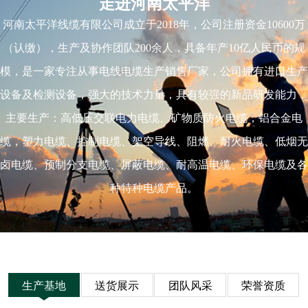
走进河南太平洋
河南太平洋线缆有限公司成立于2018年，公司注册资金10600万
（认缴），生产及协作团队200余人，具备年产10亿人民币的规
模，是一家专注从事电线电缆生产销售厂家，公司拥有进口生产
设备及检测设备，强大的技术力量，具有较强的新品研发能力，
主要生产：高低压交联电力电缆、矿物质防火电缆，铝合金电
缆，塑力电缆、控制电缆、架空导线、阻燃、耐火电缆、低烟无
卤电缆、预制分支电缆、屏蔽电缆、耐高温电缆、环保电缆及各
种特种电缆产品。
生产基地
送货展示
团队风采
荣誉资质