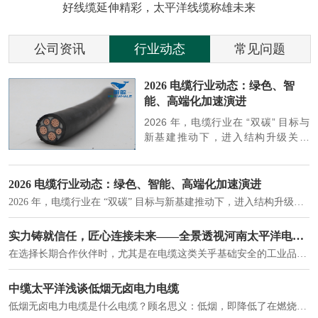
好线缆延伸精彩，太平洋线缆称雄未来
公司资讯
行业动态
常见问题
参
2026 电缆行业动态：绿色、智
能、高端化加速演进
端
2026 年，电缆行业在 “双碳” 目标与
筑
新基建推动下，进入结构升级关键
政
期，呈现绿色化、智能化、高端化三
房
大清晰趋势，市场格局持续优化。
2026 电缆行业动态：绿色、智能、高端化加速演进
2026 年，电缆行业在 “双碳” 目标与新基建推动下，进入结构升级关键期，呈现绿色化、智能化、高端化三大清晰趋势，市场格局持续优化。
建筑供电系统、住宅小区入户主线、市政工程路灯与景观供电、数据中心机房列头柜供电等。
实力铸就信任，匠心连接未来——全景透视河南太平洋电缆厂
在选择长期合作伙伴时，尤其是在电缆这类关乎基础安全的工业品上，供应商的“内在实力”远比一纸报价单更重要。今天，我们邀请您“云参观”河南太平洋电缆厂，透过每一个细节，看我们如何将“可靠”二字，铸入每一米电缆。
电力电缆作为配电系统的 "毛细血管"，承担着从变压器到终端用电设备的电力传输重任。
中缆太平洋浅谈低烟无卤电力电缆
低烟无卤电力电缆是什么电缆？顾名思义：低烟，即降低了在燃烧时有害物体的产生；卤素对于人体来说是一种有毒气体，无卤就是没有毒气体的释放，通常是针对电缆遇火灾时而言的。低烟无卤电力电缆又可以称之为环保电缆，低烟无卤电缆大多数用于医院和对环境卫生要求比较严格的地方。