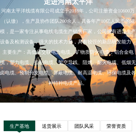
走进河南太平洋
河南太平洋线缆有限公司成立于2018年，公司注册资金10600万
（认缴），生产及协作团队200余人，具备年产10亿人民币的规
模，是一家专注从事电线电缆生产销售厂家，公司拥有进口生产
设备及检测设备，强大的技术力量，具有较强的新品研发能力，
主要生产：高低压交联电力电缆、矿物质防火电缆，铝合金电
缆，塑力电缆、控制电缆、架空导线、阻燃、耐火电缆、低烟无
卤电缆、预制分支电缆、屏蔽电缆、耐高温电缆、环保电缆及各
种特种电缆产品。
生产基地
送货展示
团队风采
荣誉资质