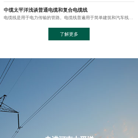
电缆通常埋设在地下或敷设在管道中，避免了架空线路可能带来的触电风险。
中缆太平洋浅谈普通电缆和复合电缆线
电缆线是用于电力传输的管路。电缆线普遍用于简单建筑和汽车线材，作为能源输送缆线，电缆线的复杂结构勿庸置疑。根据目标功能，电缆线具有以下一些特点：建筑用和车用线材要求轻质、大批量生产、价格低廉、具有相当的电学和力学性能和长时间的耐老化性能；工业用线材必须具有符合客户要求的性能；
加工工艺制成的。与传统的铜芯电缆相比，铝合金电缆具有诸多优点
了解更多