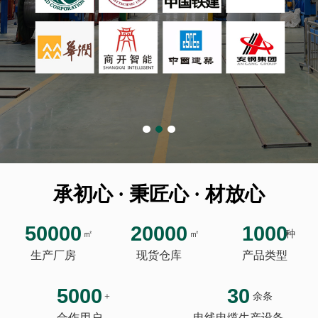
承初心 · 秉匠心 · 材放心
50000
20000
1000
㎡
㎡
种
生产厂房
现货仓库
产品类型
5000
30
+
余条
合作用户
电线电缆生产设备