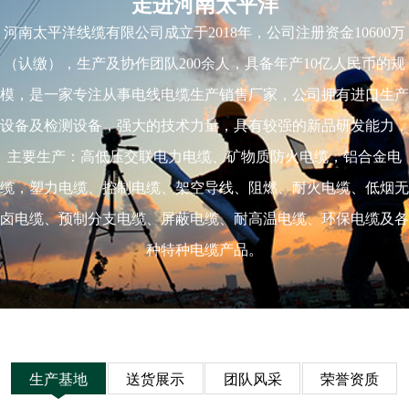
走进河南太平洋
河南太平洋线缆有限公司成立于2018年，公司注册资金10600万
（认缴），生产及协作团队200余人，具备年产10亿人民币的规
模，是一家专注从事电线电缆生产销售厂家，公司拥有进口生产
设备及检测设备，强大的技术力量，具有较强的新品研发能力，
主要生产：高低压交联电力电缆、矿物质防火电缆，铝合金电
缆，塑力电缆、控制电缆、架空导线、阻燃、耐火电缆、低烟无
卤电缆、预制分支电缆、屏蔽电缆、耐高温电缆、环保电缆及各
种特种电缆产品。
生产基地
送货展示
团队风采
荣誉资质