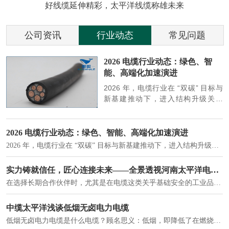
好线缆延伸精彩，太平洋线缆称雄未来
公司资讯
行业动态
常见问题
参
2026 电缆行业动态：绿色、智
能、高端化加速演进
端
2026 年，电缆行业在 “双碳” 目标与
筑
新基建推动下，进入结构升级关键
政
期，呈现绿色化、智能化、高端化三
房
大清晰趋势，市场格局持续优化。
2026 电缆行业动态：绿色、智能、高端化加速演进
2026 年，电缆行业在 “双碳” 目标与新基建推动下，进入结构升级关键期，呈现绿色化、智能化、高端化三大清晰趋势，市场格局持续优化。
建筑供电系统、住宅小区入户主线、市政工程路灯与景观供电、数据中心机房列头柜供电等。
实力铸就信任，匠心连接未来——全景透视河南太平洋电缆厂
在选择长期合作伙伴时，尤其是在电缆这类关乎基础安全的工业品上，供应商的“内在实力”远比一纸报价单更重要。今天，我们邀请您“云参观”河南太平洋电缆厂，透过每一个细节，看我们如何将“可靠”二字，铸入每一米电缆。
电力电缆作为配电系统的 "毛细血管"，承担着从变压器到终端用电设备的电力传输重任。
中缆太平洋浅谈低烟无卤电力电缆
低烟无卤电力电缆是什么电缆？顾名思义：低烟，即降低了在燃烧时有害物体的产生；卤素对于人体来说是一种有毒气体，无卤就是没有毒气体的释放，通常是针对电缆遇火灾时而言的。低烟无卤电力电缆又可以称之为环保电缆，低烟无卤电缆大多数用于医院和对环境卫生要求比较严格的地方。