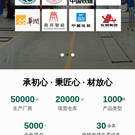
承初心 · 秉匠心 · 材放心
50000
20000
1000
㎡
㎡
种
生产厂房
现货仓库
产品类型
5000
30
+
余条
合作用户
电线电缆生产设备