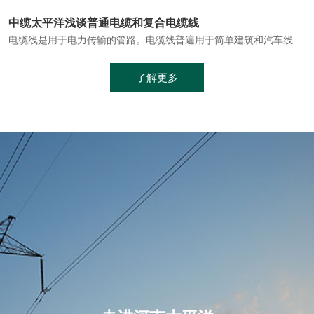
电缆通常埋设在地下或敷设在管道中，避免了架空线路可能带来的触电风险。
中缆太平洋浅谈普通电缆和复合电缆线
电缆线是用于电力传输的管路。电缆线普遍用于简单建筑和汽车线材，作为能源输送缆线，电缆线的复杂结构勿庸置疑。根据目标功能，电缆线具有以下一些特点：建筑用和车用线材要求轻质、大批量生产、价格低廉、具有相当的电学和力学性能和长时间的耐老化性能；工业用线材必须具有符合客户要求的性能；
加工工艺制成的。与传统的铜芯电缆相比，铝合金电缆具有诸多优点
了解更多