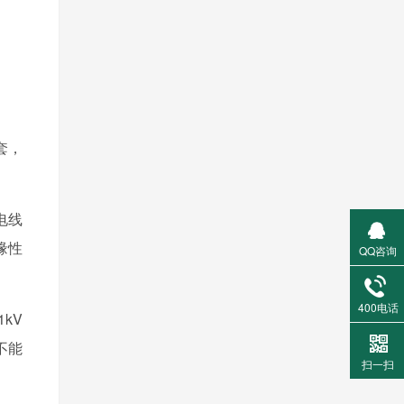
套，
电线
缘性
QQ咨询
400电话
kV
不能
扫一扫