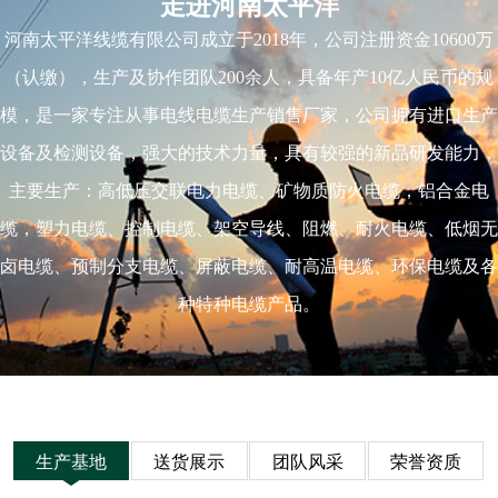
走进河南太平洋
河南太平洋线缆有限公司成立于2018年，公司注册资金10600万
（认缴），生产及协作团队200余人，具备年产10亿人民币的规
模，是一家专注从事电线电缆生产销售厂家，公司拥有进口生产
设备及检测设备，强大的技术力量，具有较强的新品研发能力，
主要生产：高低压交联电力电缆、矿物质防火电缆，铝合金电
缆，塑力电缆、控制电缆、架空导线、阻燃、耐火电缆、低烟无
卤电缆、预制分支电缆、屏蔽电缆、耐高温电缆、环保电缆及各
种特种电缆产品。
生产基地
送货展示
团队风采
荣誉资质