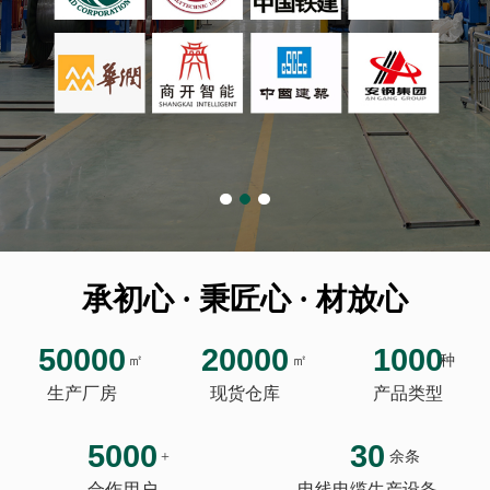
承初心 · 秉匠心 · 材放心
50000
20000
1000
㎡
㎡
种
生产厂房
现货仓库
产品类型
5000
30
+
余条
合作用户
电线电缆生产设备