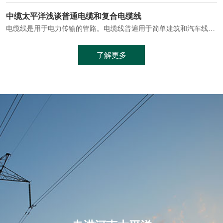
电缆通常埋设在地下或敷设在管道中，避免了架空线路可能带来的触电风险。
中缆太平洋浅谈普通电缆和复合电缆线
电缆线是用于电力传输的管路。电缆线普遍用于简单建筑和汽车线材，作为能源输送缆线，电缆线的复杂结构勿庸置疑。根据目标功能，电缆线具有以下一些特点：建筑用和车用线材要求轻质、大批量生产、价格低廉、具有相当的电学和力学性能和长时间的耐老化性能；工业用线材必须具有符合客户要求的性能；
加工工艺制成的。与传统的铜芯电缆相比，铝合金电缆具有诸多优点
了解更多