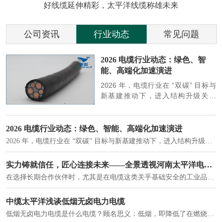
好线缆延伸精彩，太平洋线缆称雄未来
公司资讯
行业动态
常见问题
参
2026 电缆行业动态：绿色、智
能、高端化加速演进
端
2026 年，电缆行业在 “双碳” 目标与
筑
新基建推动下，进入结构升级关键
政
期，呈现绿色化、智能化、高端化三
房
大清晰趋势，市场格局持续优化。
2026 电缆行业动态：绿色、智能、高端化加速演进
2026 年，电缆行业在 “双碳” 目标与新基建推动下，进入结构升级关键期，呈现绿色化、智能化、高端化三大清晰趋势，市场格局持续优化。
建筑供电系统、住宅小区入户主线、市政工程路灯与景观供电、数据中心机房列头柜供电等。
实力铸就信任，匠心连接未来——全景透视河南太平洋电缆厂
在选择长期合作伙伴时，尤其是在电缆这类关乎基础安全的工业品上，供应商的“内在实力”远比一纸报价单更重要。今天，我们邀请您“云参观”河南太平洋电缆厂，透过每一个细节，看我们如何将“可靠”二字，铸入每一米电缆。
电力电缆作为配电系统的 "毛细血管"，承担着从变压器到终端用电设备的电力传输重任。
中缆太平洋浅谈低烟无卤电力电缆
低烟无卤电力电缆是什么电缆？顾名思义：低烟，即降低了在燃烧时有害物体的产生；卤素对于人体来说是一种有毒气体，无卤就是没有毒气体的释放，通常是针对电缆遇火灾时而言的。低烟无卤电力电缆又可以称之为环保电缆，低烟无卤电缆大多数用于医院和对环境卫生要求比较严格的地方。