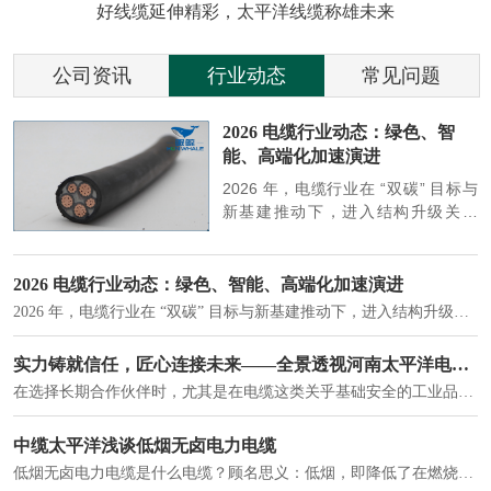
好线缆延伸精彩，太平洋线缆称雄未来
公司资讯
行业动态
常见问题
参
2026 电缆行业动态：绿色、智
能、高端化加速演进
端
2026 年，电缆行业在 “双碳” 目标与
筑
新基建推动下，进入结构升级关键
政
期，呈现绿色化、智能化、高端化三
房
大清晰趋势，市场格局持续优化。
2026 电缆行业动态：绿色、智能、高端化加速演进
2026 年，电缆行业在 “双碳” 目标与新基建推动下，进入结构升级关键期，呈现绿色化、智能化、高端化三大清晰趋势，市场格局持续优化。
建筑供电系统、住宅小区入户主线、市政工程路灯与景观供电、数据中心机房列头柜供电等。
实力铸就信任，匠心连接未来——全景透视河南太平洋电缆厂
在选择长期合作伙伴时，尤其是在电缆这类关乎基础安全的工业品上，供应商的“内在实力”远比一纸报价单更重要。今天，我们邀请您“云参观”河南太平洋电缆厂，透过每一个细节，看我们如何将“可靠”二字，铸入每一米电缆。
电力电缆作为配电系统的 "毛细血管"，承担着从变压器到终端用电设备的电力传输重任。
中缆太平洋浅谈低烟无卤电力电缆
低烟无卤电力电缆是什么电缆？顾名思义：低烟，即降低了在燃烧时有害物体的产生；卤素对于人体来说是一种有毒气体，无卤就是没有毒气体的释放，通常是针对电缆遇火灾时而言的。低烟无卤电力电缆又可以称之为环保电缆，低烟无卤电缆大多数用于医院和对环境卫生要求比较严格的地方。