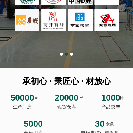
承初心 · 秉匠心 · 材放心
50000
20000
1000
㎡
㎡
种
生产厂房
现货仓库
产品类型
5000
30
+
余条
合作用户
电线电缆生产设备