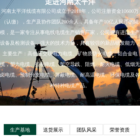
走进河南太平洋
河南太平洋线缆有限公司成立于2018年，公司注册资金10600万
（认缴），生产及协作团队200余人，具备年产10亿人民币的规
模，是一家专注从事电线电缆生产销售厂家，公司拥有进口生产
设备及检测设备，强大的技术力量，具有较强的新品研发能力，
主要生产：高低压交联电力电缆、矿物质防火电缆，铝合金电
缆，塑力电缆、控制电缆、架空导线、阻燃、耐火电缆、低烟无
卤电缆、预制分支电缆、屏蔽电缆、耐高温电缆、环保电缆及各
种特种电缆产品。
生产基地
送货展示
团队风采
荣誉资质