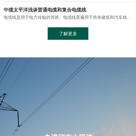
电缆通常埋设在地下或敷设在管道中，避免了架空线路可能带来的触电风险。
中缆太平洋浅谈普通电缆和复合电缆线
电缆线是用于电力传输的管路。电缆线普遍用于简单建筑和汽车线材，作为能源输送缆线，电缆线的复杂结构勿庸置疑。根据目标功能，电缆线具有以下一些特点：建筑用和车用线材要求轻质、大批量生产、价格低廉、具有相当的电学和力学性能和长时间的耐老化性能；工业用线材必须具有符合客户要求的性能；
加工工艺制成的。与传统的铜芯电缆相比，铝合金电缆具有诸多优点
了解更多