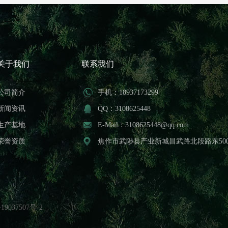
关于我们
联系我们
公司简介
手机：18937173299
新闻资讯
QQ：3108625448
生产基地
E-Mail：3108625448@qq.com
荣誉资质
焦作市武陟县产业新城昌武路北段路东50
19037507号-2