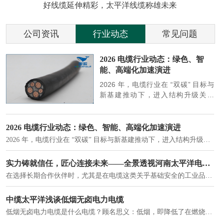
好线缆延伸精彩，太平洋线缆称雄未来
公司资讯
行业动态
常见问题
参
2026 电缆行业动态：绿色、智
能、高端化加速演进
端
2026 年，电缆行业在 “双碳” 目标与
筑
新基建推动下，进入结构升级关键
政
期，呈现绿色化、智能化、高端化三
房
大清晰趋势，市场格局持续优化。
2026 电缆行业动态：绿色、智能、高端化加速演进
2026 年，电缆行业在 “双碳” 目标与新基建推动下，进入结构升级关键期，呈现绿色化、智能化、高端化三大清晰趋势，市场格局持续优化。
建筑供电系统、住宅小区入户主线、市政工程路灯与景观供电、数据中心机房列头柜供电等。
实力铸就信任，匠心连接未来——全景透视河南太平洋电缆厂
在选择长期合作伙伴时，尤其是在电缆这类关乎基础安全的工业品上，供应商的“内在实力”远比一纸报价单更重要。今天，我们邀请您“云参观”河南太平洋电缆厂，透过每一个细节，看我们如何将“可靠”二字，铸入每一米电缆。
电力电缆作为配电系统的 "毛细血管"，承担着从变压器到终端用电设备的电力传输重任。
中缆太平洋浅谈低烟无卤电力电缆
低烟无卤电力电缆是什么电缆？顾名思义：低烟，即降低了在燃烧时有害物体的产生；卤素对于人体来说是一种有毒气体，无卤就是没有毒气体的释放，通常是针对电缆遇火灾时而言的。低烟无卤电力电缆又可以称之为环保电缆，低烟无卤电缆大多数用于医院和对环境卫生要求比较严格的地方。