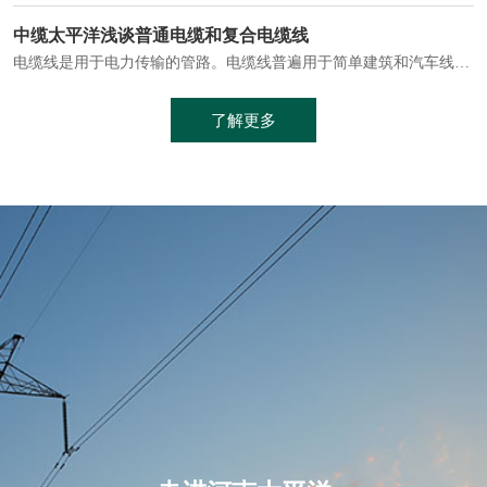
电缆通常埋设在地下或敷设在管道中，避免了架空线路可能带来的触电风险。
中缆太平洋浅谈普通电缆和复合电缆线
电缆线是用于电力传输的管路。电缆线普遍用于简单建筑和汽车线材，作为能源输送缆线，电缆线的复杂结构勿庸置疑。根据目标功能，电缆线具有以下一些特点：建筑用和车用线材要求轻质、大批量生产、价格低廉、具有相当的电学和力学性能和长时间的耐老化性能；工业用线材必须具有符合客户要求的性能；
加工工艺制成的。与传统的铜芯电缆相比，铝合金电缆具有诸多优点
了解更多