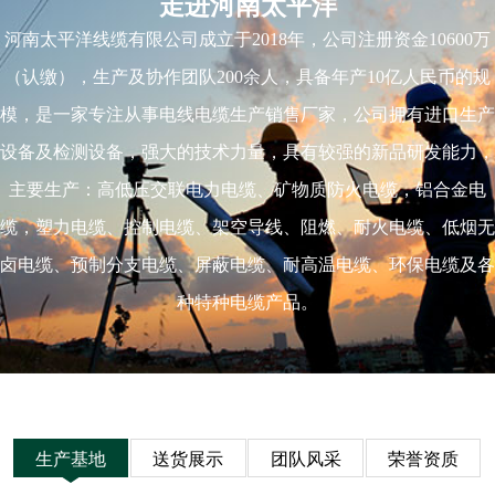
走进河南太平洋
河南太平洋线缆有限公司成立于2018年，公司注册资金10600万
（认缴），生产及协作团队200余人，具备年产10亿人民币的规
模，是一家专注从事电线电缆生产销售厂家，公司拥有进口生产
设备及检测设备，强大的技术力量，具有较强的新品研发能力，
主要生产：高低压交联电力电缆、矿物质防火电缆，铝合金电
缆，塑力电缆、控制电缆、架空导线、阻燃、耐火电缆、低烟无
卤电缆、预制分支电缆、屏蔽电缆、耐高温电缆、环保电缆及各
种特种电缆产品。
生产基地
送货展示
团队风采
荣誉资质