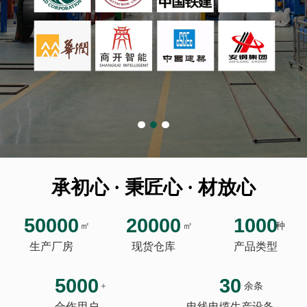
承初心 · 秉匠心 · 材放心
50000
20000
1000
㎡
㎡
种
生产厂房
现货仓库
产品类型
5000
30
+
余条
合作用户
电线电缆生产设备