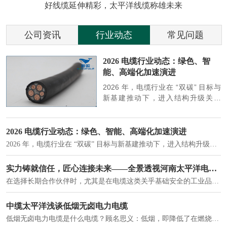
好线缆延伸精彩，太平洋线缆称雄未来
公司资讯
行业动态
常见问题
参
2026 电缆行业动态：绿色、智
能、高端化加速演进
端
2026 年，电缆行业在 “双碳” 目标与
筑
新基建推动下，进入结构升级关键
政
期，呈现绿色化、智能化、高端化三
房
大清晰趋势，市场格局持续优化。
2026 电缆行业动态：绿色、智能、高端化加速演进
2026 年，电缆行业在 “双碳” 目标与新基建推动下，进入结构升级关键期，呈现绿色化、智能化、高端化三大清晰趋势，市场格局持续优化。
建筑供电系统、住宅小区入户主线、市政工程路灯与景观供电、数据中心机房列头柜供电等。
实力铸就信任，匠心连接未来——全景透视河南太平洋电缆厂
在选择长期合作伙伴时，尤其是在电缆这类关乎基础安全的工业品上，供应商的“内在实力”远比一纸报价单更重要。今天，我们邀请您“云参观”河南太平洋电缆厂，透过每一个细节，看我们如何将“可靠”二字，铸入每一米电缆。
电力电缆作为配电系统的 "毛细血管"，承担着从变压器到终端用电设备的电力传输重任。
中缆太平洋浅谈低烟无卤电力电缆
低烟无卤电力电缆是什么电缆？顾名思义：低烟，即降低了在燃烧时有害物体的产生；卤素对于人体来说是一种有毒气体，无卤就是没有毒气体的释放，通常是针对电缆遇火灾时而言的。低烟无卤电力电缆又可以称之为环保电缆，低烟无卤电缆大多数用于医院和对环境卫生要求比较严格的地方。