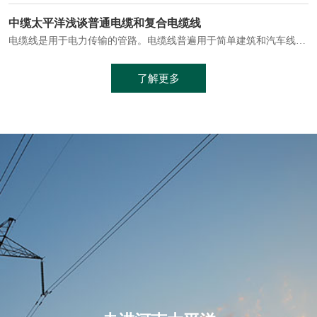
电缆通常埋设在地下或敷设在管道中，避免了架空线路可能带来的触电风险。
中缆太平洋浅谈普通电缆和复合电缆线
电缆线是用于电力传输的管路。电缆线普遍用于简单建筑和汽车线材，作为能源输送缆线，电缆线的复杂结构勿庸置疑。根据目标功能，电缆线具有以下一些特点：建筑用和车用线材要求轻质、大批量生产、价格低廉、具有相当的电学和力学性能和长时间的耐老化性能；工业用线材必须具有符合客户要求的性能；
加工工艺制成的。与传统的铜芯电缆相比，铝合金电缆具有诸多优点
了解更多