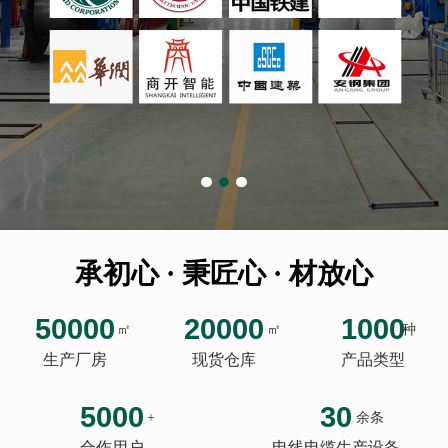
承初心 · 秉匠心 · 材放心
50000
20000
1000
㎡
㎡
种
生产厂房
现货仓库
产品类型
5000
30
+
余条
合作用户
电线电缆生产设备