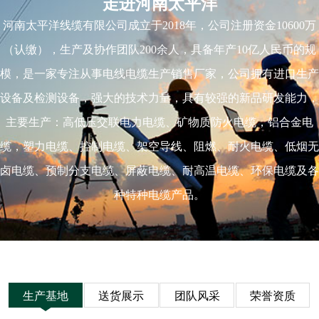
走进河南太平洋
河南太平洋线缆有限公司成立于2018年，公司注册资金10600万
（认缴），生产及协作团队200余人，具备年产10亿人民币的规
模，是一家专注从事电线电缆生产销售厂家，公司拥有进口生产
设备及检测设备，强大的技术力量，具有较强的新品研发能力，
主要生产：高低压交联电力电缆、矿物质防火电缆，铝合金电
缆，塑力电缆、控制电缆、架空导线、阻燃、耐火电缆、低烟无
卤电缆、预制分支电缆、屏蔽电缆、耐高温电缆、环保电缆及各
种特种电缆产品。
生产基地
送货展示
团队风采
荣誉资质