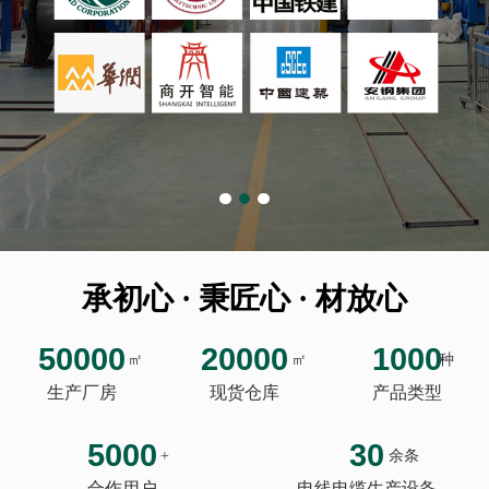
承初心 · 秉匠心 · 材放心
50000
20000
1000
㎡
㎡
种
生产厂房
现货仓库
产品类型
5000
30
+
余条
合作用户
电线电缆生产设备