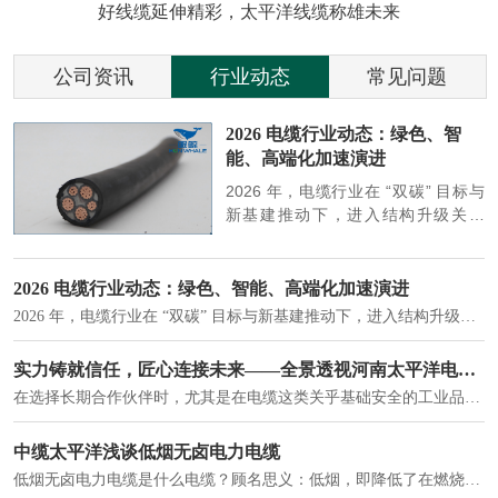
好线缆延伸精彩，太平洋线缆称雄未来
公司资讯
行业动态
常见问题
参
2026 电缆行业动态：绿色、智
能、高端化加速演进
端
2026 年，电缆行业在 “双碳” 目标与
筑
新基建推动下，进入结构升级关键
政
期，呈现绿色化、智能化、高端化三
房
大清晰趋势，市场格局持续优化。
2026 电缆行业动态：绿色、智能、高端化加速演进
2026 年，电缆行业在 “双碳” 目标与新基建推动下，进入结构升级关键期，呈现绿色化、智能化、高端化三大清晰趋势，市场格局持续优化。
建筑供电系统、住宅小区入户主线、市政工程路灯与景观供电、数据中心机房列头柜供电等。
实力铸就信任，匠心连接未来——全景透视河南太平洋电缆厂
在选择长期合作伙伴时，尤其是在电缆这类关乎基础安全的工业品上，供应商的“内在实力”远比一纸报价单更重要。今天，我们邀请您“云参观”河南太平洋电缆厂，透过每一个细节，看我们如何将“可靠”二字，铸入每一米电缆。
电力电缆作为配电系统的 "毛细血管"，承担着从变压器到终端用电设备的电力传输重任。
中缆太平洋浅谈低烟无卤电力电缆
低烟无卤电力电缆是什么电缆？顾名思义：低烟，即降低了在燃烧时有害物体的产生；卤素对于人体来说是一种有毒气体，无卤就是没有毒气体的释放，通常是针对电缆遇火灾时而言的。低烟无卤电力电缆又可以称之为环保电缆，低烟无卤电缆大多数用于医院和对环境卫生要求比较严格的地方。