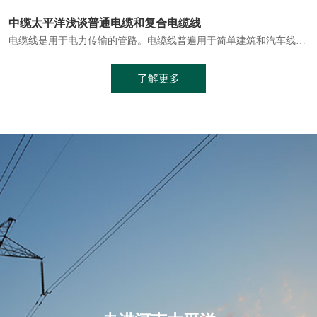
电缆通常埋设在地下或敷设在管道中，避免了架空线路可能带来的触电风险。
中缆太平洋浅谈普通电缆和复合电缆线
电缆线是用于电力传输的管路。电缆线普遍用于简单建筑和汽车线材，作为能源输送缆线，电缆线的复杂结构勿庸置疑。根据目标功能，电缆线具有以下一些特点：建筑用和车用线材要求轻质、大批量生产、价格低廉、具有相当的电学和力学性能和长时间的耐老化性能；工业用线材必须具有符合客户要求的性能；
加工工艺制成的。与传统的铜芯电缆相比，铝合金电缆具有诸多优点
了解更多