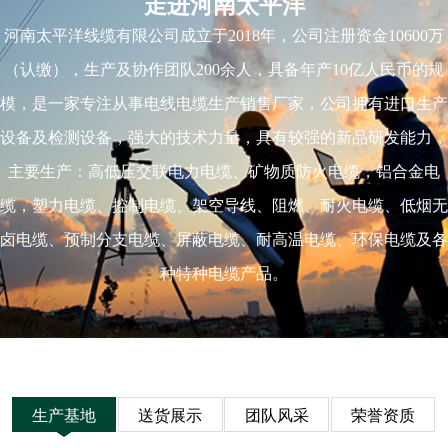
走进河南太平洋
河南太平洋线缆有限公司成立于2018年，公司注册资金10600万
（认缴），生产及协作团队200余人，具备年产10亿人民币的规
模，是一家专注从事电线电缆生产销售厂家，公司拥有进口生产
设备及检测设备，强大的技术力量，具有较强的新品研发能力，
主要生产：高低压交联电力电缆、矿物质防火电缆，铝合金电
缆，塑力电缆、控制电缆、架空导线、阻燃、耐火电缆、低烟无
卤电缆、预制分支电缆、屏蔽电缆、耐高温电缆、环保电缆及各
种特种电缆产品。
生产基地
送货展示
团队风采
荣誉资质