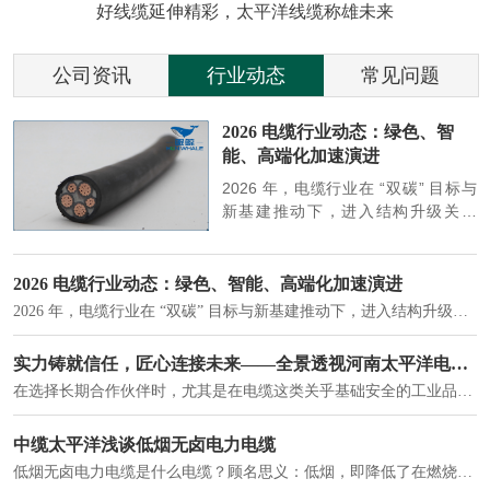
好线缆延伸精彩，太平洋线缆称雄未来
公司资讯
行业动态
常见问题
参
2026 电缆行业动态：绿色、智
能、高端化加速演进
端
2026 年，电缆行业在 “双碳” 目标与
筑
新基建推动下，进入结构升级关键
政
期，呈现绿色化、智能化、高端化三
房
大清晰趋势，市场格局持续优化。
2026 电缆行业动态：绿色、智能、高端化加速演进
2026 年，电缆行业在 “双碳” 目标与新基建推动下，进入结构升级关键期，呈现绿色化、智能化、高端化三大清晰趋势，市场格局持续优化。
建筑供电系统、住宅小区入户主线、市政工程路灯与景观供电、数据中心机房列头柜供电等。
实力铸就信任，匠心连接未来——全景透视河南太平洋电缆厂
在选择长期合作伙伴时，尤其是在电缆这类关乎基础安全的工业品上，供应商的“内在实力”远比一纸报价单更重要。今天，我们邀请您“云参观”河南太平洋电缆厂，透过每一个细节，看我们如何将“可靠”二字，铸入每一米电缆。
电力电缆作为配电系统的 "毛细血管"，承担着从变压器到终端用电设备的电力传输重任。
中缆太平洋浅谈低烟无卤电力电缆
低烟无卤电力电缆是什么电缆？顾名思义：低烟，即降低了在燃烧时有害物体的产生；卤素对于人体来说是一种有毒气体，无卤就是没有毒气体的释放，通常是针对电缆遇火灾时而言的。低烟无卤电力电缆又可以称之为环保电缆，低烟无卤电缆大多数用于医院和对环境卫生要求比较严格的地方。