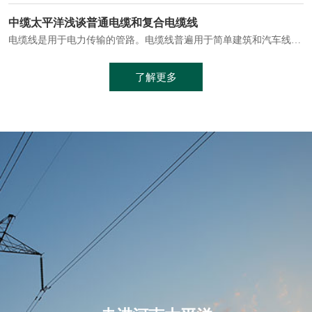
电缆通常埋设在地下或敷设在管道中，避免了架空线路可能带来的触电风险。
中缆太平洋浅谈普通电缆和复合电缆线
电缆线是用于电力传输的管路。电缆线普遍用于简单建筑和汽车线材，作为能源输送缆线，电缆线的复杂结构勿庸置疑。根据目标功能，电缆线具有以下一些特点：建筑用和车用线材要求轻质、大批量生产、价格低廉、具有相当的电学和力学性能和长时间的耐老化性能；工业用线材必须具有符合客户要求的性能；
加工工艺制成的。与传统的铜芯电缆相比，铝合金电缆具有诸多优点
了解更多