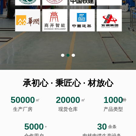
承初心 · 秉匠心 · 材放心
50000
20000
1000
㎡
㎡
种
生产厂房
现货仓库
产品类型
5000
30
+
余条
合作用户
电线电缆生产设备