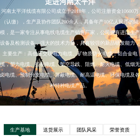
走进河南太平洋
河南太平洋线缆有限公司成立于2018年，公司注册资金10600万
（认缴），生产及协作团队200余人，具备年产10亿人民币的规
模，是一家专注从事电线电缆生产销售厂家，公司拥有进口生产
设备及检测设备，强大的技术力量，具有较强的新品研发能力，
主要生产：高低压交联电力电缆、矿物质防火电缆，铝合金电
缆，塑力电缆、控制电缆、架空导线、阻燃、耐火电缆、低烟无
卤电缆、预制分支电缆、屏蔽电缆、耐高温电缆、环保电缆及各
种特种电缆产品。
生产基地
送货展示
团队风采
荣誉资质