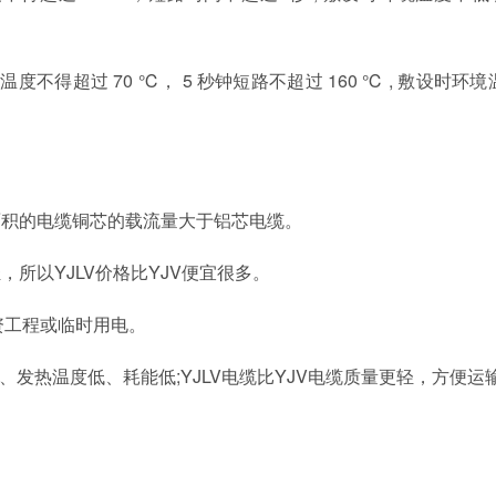
得超过 70 ℃， 5 秒钟短路不超过 160 ℃ , 敷设时环境
积的电缆铜芯的载流量大于铝芯电缆。
以YJLV价格比YJV便宜很多。
资工程或临时用电。
热温度低、耗能低;YJLV电缆比YJV电缆质量更轻，方便运