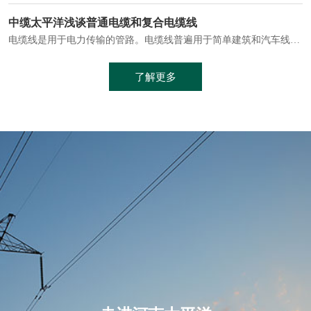
电缆通常埋设在地下或敷设在管道中，避免了架空线路可能带来的触电风险。
中缆太平洋浅谈普通电缆和复合电缆线
电缆线是用于电力传输的管路。电缆线普遍用于简单建筑和汽车线材，作为能源输送缆线，电缆线的复杂结构勿庸置疑。根据目标功能，电缆线具有以下一些特点：建筑用和车用线材要求轻质、大批量生产、价格低廉、具有相当的电学和力学性能和长时间的耐老化性能；工业用线材必须具有符合客户要求的性能；
加工工艺制成的。与传统的铜芯电缆相比，铝合金电缆具有诸多优点
了解更多