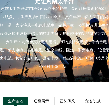
走进河南太平洋
河南太平洋线缆有限公司成立于2018年，公司注册资金10600万
（认缴），生产及协作团队200余人，具备年产10亿人民币的规
模，是一家专注从事电线电缆生产销售厂家，公司拥有进口生产
设备及检测设备，强大的技术力量，具有较强的新品研发能力，
主要生产：高低压交联电力电缆、矿物质防火电缆，铝合金电
缆，塑力电缆、控制电缆、架空导线、阻燃、耐火电缆、低烟无
卤电缆、预制分支电缆、屏蔽电缆、耐高温电缆、环保电缆及各
种特种电缆产品。
生产基地
送货展示
团队风采
荣誉资质