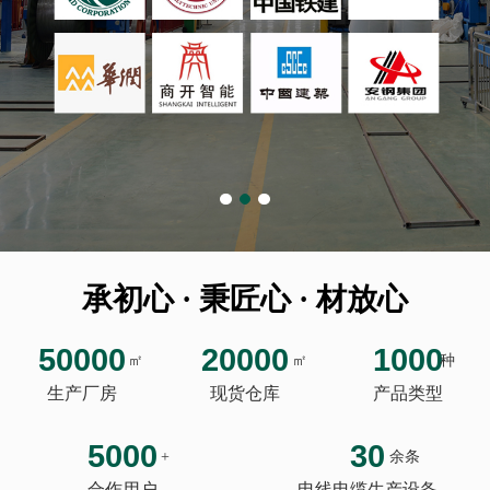
承初心 · 秉匠心 · 材放心
50000
20000
1000
㎡
㎡
种
生产厂房
现货仓库
产品类型
5000
30
+
余条
合作用户
电线电缆生产设备