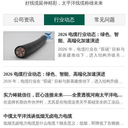
好线缆延伸精彩，太平洋线缆称雄未来
公司资讯
行业动态
常见问题
参
2026 电缆行业动态：绿色、智
能、高端化加速演进
端
2026 年，电缆行业在 “双碳” 目标与
筑
新基建推动下，进入结构升级关键
政
期，呈现绿色化、智能化、高端化三
房
大清晰趋势，市场格局持续优化。
2026 电缆行业动态：绿色、智能、高端化加速演进
2026 年，电缆行业在 “双碳” 目标与新基建推动下，进入结构升级关键期，呈现绿色化、智能化、高端化三大清晰趋势，市场格局持续优化。
建筑供电系统、住宅小区入户主线、市政工程路灯与景观供电、数据中心机房列头柜供电等。
实力铸就信任，匠心连接未来——全景透视河南太平洋电缆厂
在选择长期合作伙伴时，尤其是在电缆这类关乎基础安全的工业品上，供应商的“内在实力”远比一纸报价单更重要。今天，我们邀请您“云参观”河南太平洋电缆厂，透过每一个细节，看我们如何将“可靠”二字，铸入每一米电缆。
电力电缆作为配电系统的 "毛细血管"，承担着从变压器到终端用电设备的电力传输重任。
中缆太平洋浅谈低烟无卤电力电缆
低烟无卤电力电缆是什么电缆？顾名思义：低烟，即降低了在燃烧时有害物体的产生；卤素对于人体来说是一种有毒气体，无卤就是没有毒气体的释放，通常是针对电缆遇火灾时而言的。低烟无卤电力电缆又可以称之为环保电缆，低烟无卤电缆大多数用于医院和对环境卫生要求比较严格的地方。