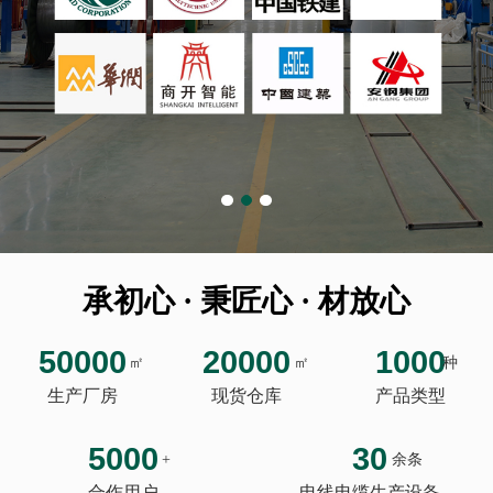
承初心 · 秉匠心 · 材放心
50000
20000
1000
㎡
㎡
种
生产厂房
现货仓库
产品类型
5000
30
+
余条
合作用户
电线电缆生产设备