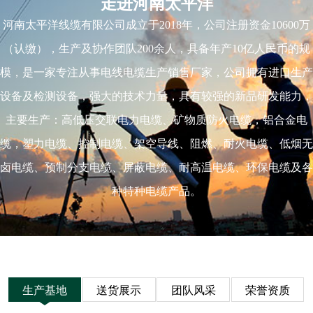
走进河南太平洋
河南太平洋线缆有限公司成立于2018年，公司注册资金10600万
（认缴），生产及协作团队200余人，具备年产10亿人民币的规
模，是一家专注从事电线电缆生产销售厂家，公司拥有进口生产
设备及检测设备，强大的技术力量，具有较强的新品研发能力，
主要生产：高低压交联电力电缆、矿物质防火电缆，铝合金电
缆，塑力电缆、控制电缆、架空导线、阻燃、耐火电缆、低烟无
卤电缆、预制分支电缆、屏蔽电缆、耐高温电缆、环保电缆及各
种特种电缆产品。
生产基地
送货展示
团队风采
荣誉资质