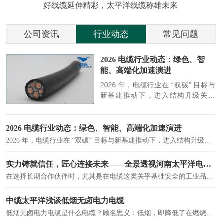
好线缆延伸精彩，太平洋线缆称雄未来
公司资讯
行业动态
常见问题
参
2026 电缆行业动态：绿色、智
能、高端化加速演进
端
2026 年，电缆行业在 “双碳” 目标与
筑
新基建推动下，进入结构升级关键
政
期，呈现绿色化、智能化、高端化三
房
大清晰趋势，市场格局持续优化。
2026 电缆行业动态：绿色、智能、高端化加速演进
2026 年，电缆行业在 “双碳” 目标与新基建推动下，进入结构升级关键期，呈现绿色化、智能化、高端化三大清晰趋势，市场格局持续优化。
建筑供电系统、住宅小区入户主线、市政工程路灯与景观供电、数据中心机房列头柜供电等。
实力铸就信任，匠心连接未来——全景透视河南太平洋电缆厂
在选择长期合作伙伴时，尤其是在电缆这类关乎基础安全的工业品上，供应商的“内在实力”远比一纸报价单更重要。今天，我们邀请您“云参观”河南太平洋电缆厂，透过每一个细节，看我们如何将“可靠”二字，铸入每一米电缆。
电力电缆作为配电系统的 "毛细血管"，承担着从变压器到终端用电设备的电力传输重任。
中缆太平洋浅谈低烟无卤电力电缆
低烟无卤电力电缆是什么电缆？顾名思义：低烟，即降低了在燃烧时有害物体的产生；卤素对于人体来说是一种有毒气体，无卤就是没有毒气体的释放，通常是针对电缆遇火灾时而言的。低烟无卤电力电缆又可以称之为环保电缆，低烟无卤电缆大多数用于医院和对环境卫生要求比较严格的地方。