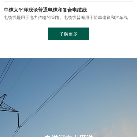
电缆通常埋设在地下或敷设在管道中，避免了架空线路可能带来的触电风险。
中缆太平洋浅谈普通电缆和复合电缆线
电缆线是用于电力传输的管路。电缆线普遍用于简单建筑和汽车线材，作为能源输送缆线，电缆线的复杂结构勿庸置疑。根据目标功能，电缆线具有以下一些特点：建筑用和车用线材要求轻质、大批量生产、价格低廉、具有相当的电学和力学性能和长时间的耐老化性能；工业用线材必须具有符合客户要求的性能；
加工工艺制成的。与传统的铜芯电缆相比，铝合金电缆具有诸多优点
了解更多