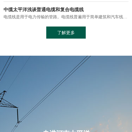
电缆通常埋设在地下或敷设在管道中，避免了架空线路可能带来的触电风险。
中缆太平洋浅谈普通电缆和复合电缆线
电缆线是用于电力传输的管路。电缆线普遍用于简单建筑和汽车线材，作为能源输送缆线，电缆线的复杂结构勿庸置疑。根据目标功能，电缆线具有以下一些特点：建筑用和车用线材要求轻质、大批量生产、价格低廉、具有相当的电学和力学性能和长时间的耐老化性能；工业用线材必须具有符合客户要求的性能；
加工工艺制成的。与传统的铜芯电缆相比，铝合金电缆具有诸多优点
了解更多