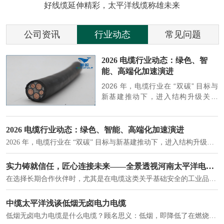
好线缆延伸精彩，太平洋线缆称雄未来
公司资讯
行业动态
常见问题
参
2026 电缆行业动态：绿色、智
能、高端化加速演进
端
2026 年，电缆行业在 “双碳” 目标与
筑
新基建推动下，进入结构升级关键
政
期，呈现绿色化、智能化、高端化三
房
大清晰趋势，市场格局持续优化。
2026 电缆行业动态：绿色、智能、高端化加速演进
2026 年，电缆行业在 “双碳” 目标与新基建推动下，进入结构升级关键期，呈现绿色化、智能化、高端化三大清晰趋势，市场格局持续优化。
建筑供电系统、住宅小区入户主线、市政工程路灯与景观供电、数据中心机房列头柜供电等。
实力铸就信任，匠心连接未来——全景透视河南太平洋电缆厂
在选择长期合作伙伴时，尤其是在电缆这类关乎基础安全的工业品上，供应商的“内在实力”远比一纸报价单更重要。今天，我们邀请您“云参观”河南太平洋电缆厂，透过每一个细节，看我们如何将“可靠”二字，铸入每一米电缆。
电力电缆作为配电系统的 "毛细血管"，承担着从变压器到终端用电设备的电力传输重任。
中缆太平洋浅谈低烟无卤电力电缆
低烟无卤电力电缆是什么电缆？顾名思义：低烟，即降低了在燃烧时有害物体的产生；卤素对于人体来说是一种有毒气体，无卤就是没有毒气体的释放，通常是针对电缆遇火灾时而言的。低烟无卤电力电缆又可以称之为环保电缆，低烟无卤电缆大多数用于医院和对环境卫生要求比较严格的地方。