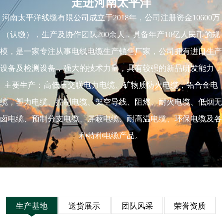
走进河南太平洋
河南太平洋线缆有限公司成立于2018年，公司注册资金10600万
（认缴），生产及协作团队200余人，具备年产10亿人民币的规
模，是一家专注从事电线电缆生产销售厂家，公司拥有进口生产
设备及检测设备，强大的技术力量，具有较强的新品研发能力，
主要生产：高低压交联电力电缆、矿物质防火电缆，铝合金电
缆，塑力电缆、控制电缆、架空导线、阻燃、耐火电缆、低烟无
卤电缆、预制分支电缆、屏蔽电缆、耐高温电缆、环保电缆及各
种特种电缆产品。
生产基地
送货展示
团队风采
荣誉资质