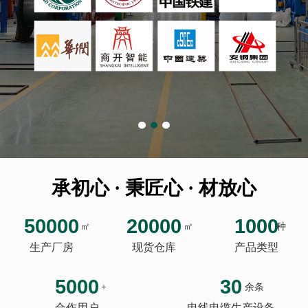
承初心 · 秉匠心 · 材放心
50000
20000
1000
㎡
㎡
种
生产厂房
现货仓库
产品类型
5000
30
+
余条
合作用户
电线电缆生产设备