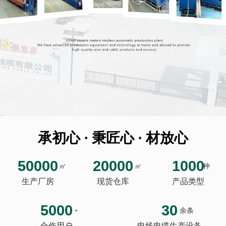
承初心 · 秉匠心 · 材放心
50000
20000
1000
㎡
㎡
种
生产厂房
现货仓库
产品类型
5000
30
+
余条
合作用户
电线电缆生产设备