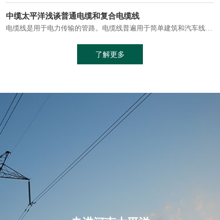
电缆通常埋设在地下或敷设在管道中，避免了架空线路可能带来的触电风险。
中缆太平洋浅谈普通电缆和复合电缆线
电缆线是用于电力传输的管路。电缆线普遍用于简单建筑和汽车线材，作为能源输送缆线，电缆线的复杂结构勿庸置疑。根据目标功能，电缆线具有以下一些特点：建筑用和车用线材要求轻质、大批量生产、价格低廉、具有相当的电学和力学性能和长时间的耐老化性能；工业用线材必须具有符合客户要求的性能；
加工工艺制成的。与传统的铜芯电缆相比，铝合金电缆具有诸多优点
了解更多