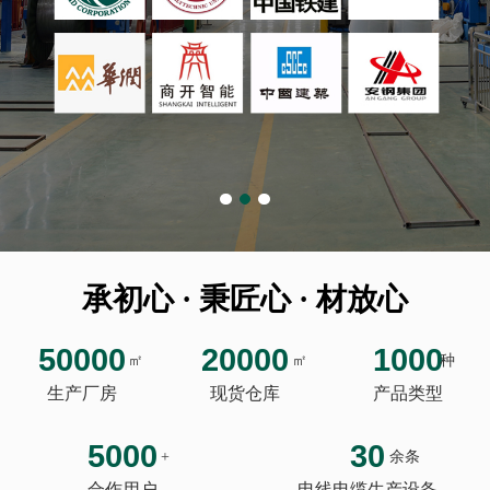
承初心 · 秉匠心 · 材放心
50000
20000
1000
㎡
㎡
种
生产厂房
现货仓库
产品类型
5000
30
+
余条
合作用户
电线电缆生产设备