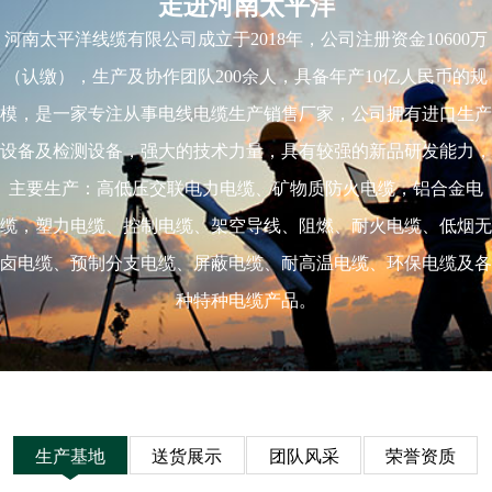
走进河南太平洋
河南太平洋线缆有限公司成立于2018年，公司注册资金10600万
（认缴），生产及协作团队200余人，具备年产10亿人民币的规
模，是一家专注从事电线电缆生产销售厂家，公司拥有进口生产
设备及检测设备，强大的技术力量，具有较强的新品研发能力，
主要生产：高低压交联电力电缆、矿物质防火电缆，铝合金电
缆，塑力电缆、控制电缆、架空导线、阻燃、耐火电缆、低烟无
卤电缆、预制分支电缆、屏蔽电缆、耐高温电缆、环保电缆及各
种特种电缆产品。
生产基地
送货展示
团队风采
荣誉资质