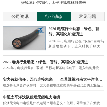
好线缆延伸精彩，太平洋线缆称雄未来
公司资讯
行业动态
常见问题
参
2026 电缆行业动态：绿色、智
能、高端化加速演进
端
2026 年，电缆行业在 “双碳” 目标与
筑
新基建推动下，进入结构升级关键
政
期，呈现绿色化、智能化、高端化三
房
大清晰趋势，市场格局持续优化。
2026 电缆行业动态：绿色、智能、高端化加速演进
2026 年，电缆行业在 “双碳” 目标与新基建推动下，进入结构升级关键期，呈现绿色化、智能化、高端化三大清晰趋势，市场格局持续优化。
建筑供电系统、住宅小区入户主线、市政工程路灯与景观供电、数据中心机房列头柜供电等。
实力铸就信任，匠心连接未来——全景透视河南太平洋电缆厂
在选择长期合作伙伴时，尤其是在电缆这类关乎基础安全的工业品上，供应商的“内在实力”远比一纸报价单更重要。今天，我们邀请您“云参观”河南太平洋电缆厂，透过每一个细节，看我们如何将“可靠”二字，铸入每一米电缆。
电力电缆作为配电系统的 "毛细血管"，承担着从变压器到终端用电设备的电力传输重任。
中缆太平洋浅谈低烟无卤电力电缆
低烟无卤电力电缆是什么电缆？顾名思义：低烟，即降低了在燃烧时有害物体的产生；卤素对于人体来说是一种有毒气体，无卤就是没有毒气体的释放，通常是针对电缆遇火灾时而言的。低烟无卤电力电缆又可以称之为环保电缆，低烟无卤电缆大多数用于医院和对环境卫生要求比较严格的地方。