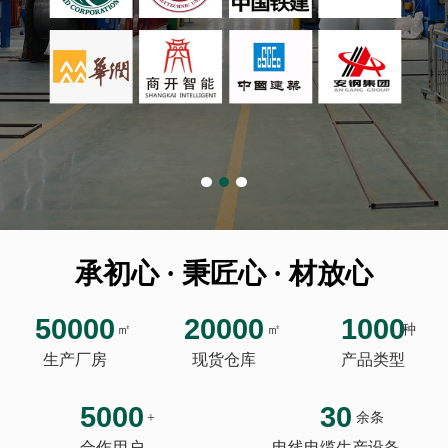
承初心 · 秉匠心 · 材放心
50000
20000
1000
㎡
㎡
种
生产厂房
现货仓库
产品类型
5000
30
+
余条
合作用户
电线电缆生产设备