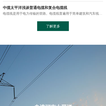
电缆通常埋设在地下或敷设在管道中，避免了架空线路可能带来的触电风险。
中缆太平洋浅谈普通电缆和复合电缆线
电缆线是用于电力传输的管路。电缆线普遍用于简单建筑和汽车线材，作为能源输送缆线，电缆线的复杂结构勿庸置疑。根据目标功能，电缆线具有以下一些特点：建筑用和车用线材要求轻质、大批量生产、价格低廉、具有相当的电学和力学性能和长时间的耐老化性能；工业用线材必须具有符合客户要求的性能；
加工工艺制成的。与传统的铜芯电缆相比，铝合金电缆具有诸多优点
了解更多