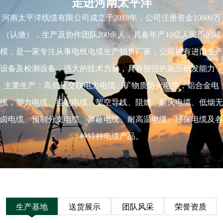
走进河南太平洋
河南太平洋线缆有限公司成立于2018年，公司注册资金10600万
（认缴），生产及协作团队200余人，具备年产10亿人民币的规
模，是一家专注从事电线电缆生产销售厂家，公司拥有进口生产
设备及检测设备，强大的技术力量，具有较强的新品研发能力，
主要生产：高低压交联电力电缆、矿物质防火电缆，铝合金电
缆，塑力电缆、控制电缆、架空导线、阻燃、耐火电缆、低烟无
卤电缆、预制分支电缆、屏蔽电缆、耐高温电缆、环保电缆及各
种特种电缆产品。
生产基地
送货展示
团队风采
荣誉资质