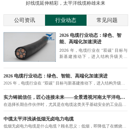
好线缆延伸精彩，太平洋线缆称雄未来
公司资讯
行业动态
常见问题
参
2026 电缆行业动态：绿色、智
能、高端化加速演进
端
2026 年，电缆行业在 “双碳” 目标与
筑
新基建推动下，进入结构升级关键
政
期，呈现绿色化、智能化、高端化三
房
大清晰趋势，市场格局持续优化。
2026 电缆行业动态：绿色、智能、高端化加速演进
2026 年，电缆行业在 “双碳” 目标与新基建推动下，进入结构升级关键期，呈现绿色化、智能化、高端化三大清晰趋势，市场格局持续优化。
建筑供电系统、住宅小区入户主线、市政工程路灯与景观供电、数据中心机房列头柜供电等。
实力铸就信任，匠心连接未来——全景透视河南太平洋电缆厂
在选择长期合作伙伴时，尤其是在电缆这类关乎基础安全的工业品上，供应商的“内在实力”远比一纸报价单更重要。今天，我们邀请您“云参观”河南太平洋电缆厂，透过每一个细节，看我们如何将“可靠”二字，铸入每一米电缆。
电力电缆作为配电系统的 "毛细血管"，承担着从变压器到终端用电设备的电力传输重任。
中缆太平洋浅谈低烟无卤电力电缆
低烟无卤电力电缆是什么电缆？顾名思义：低烟，即降低了在燃烧时有害物体的产生；卤素对于人体来说是一种有毒气体，无卤就是没有毒气体的释放，通常是针对电缆遇火灾时而言的。低烟无卤电力电缆又可以称之为环保电缆，低烟无卤电缆大多数用于医院和对环境卫生要求比较严格的地方。