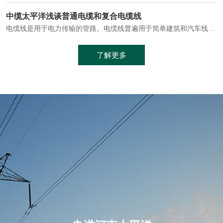
电缆通常埋设在地下或敷设在管道中，避免了架空线路可能带来的触电风险。
中缆太平洋浅谈普通电缆和复合电缆线
电缆线是用于电力传输的管路。电缆线普遍用于简单建筑和汽车线材，作为能源输送缆线，电缆线的复杂结构勿庸置疑。根据目标功能，电缆线具有以下一些特点：建筑用和车用线材要求轻质、大批量生产、价格低廉、具有相当的电学和力学性能和长时间的耐老化性能；工业用线材必须具有符合客户要求的性能；
加工工艺制成的。与传统的铜芯电缆相比，铝合金电缆具有诸多优点
了解更多