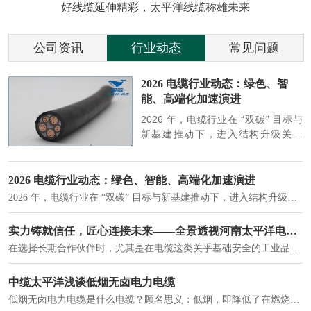
好线缆延伸精彩，太平洋线缆称雄未来
公司资讯
行业动态
常见问题
参
2026 电缆行业动态：绿色、智
能、高端化加速演进
端
2026 年，电缆行业在 “双碳” 目标与
筑
新基建推动下，进入结构升级关键
政
期，呈现绿色化、智能化、高端化三
房
大清晰趋势，市场格局持续优化。
2026 电缆行业动态：绿色、智能、高端化加速演进
2026 年，电缆行业在 “双碳” 目标与新基建推动下，进入结构升级关键期，呈现绿色化、智能化、高端化三大清晰趋势，市场格局持续优化。
建筑供电系统、住宅小区入户主线、市政工程路灯与景观供电、数据中心机房列头柜供电等。
实力铸就信任，匠心连接未来——全景透视河南太平洋电缆厂
在选择长期合作伙伴时，尤其是在电缆这类关乎基础安全的工业品上，供应商的“内在实力”远比一纸报价单更重要。今天，我们邀请您“云参观”河南太平洋电缆厂，透过每一个细节，看我们如何将“可靠”二字，铸入每一米电缆。
电力电缆作为配电系统的 "毛细血管"，承担着从变压器到终端用电设备的电力传输重任。
中缆太平洋浅谈低烟无卤电力电缆
低烟无卤电力电缆是什么电缆？顾名思义：低烟，即降低了在燃烧时有害物体的产生；卤素对于人体来说是一种有毒气体，无卤就是没有毒气体的释放，通常是针对电缆遇火灾时而言的。低烟无卤电力电缆又可以称之为环保电缆，低烟无卤电缆大多数用于医院和对环境卫生要求比较严格的地方。