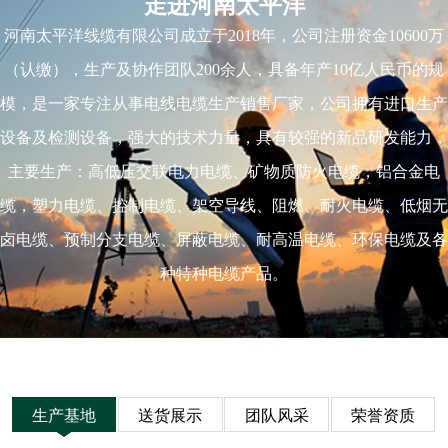
走进河南太平洋
河南太平洋线缆有限公司成立于2018年，公司注册资金10600万
（认缴），生产及协作团队200余人，具备年产10亿人民币的规
模，是一家专注从事电线电缆生产销售厂家，公司拥有进口生产
设备及检测设备，强大的技术力量，具有较强的新品研发能力，
主要生产：高低压交联电力电缆、矿物质防火电缆，铝合金电
缆，塑力电缆、控制电缆、架空导线、阻燃、耐火电缆、低烟无
卤电缆、预制分支电缆、屏蔽电缆、耐高温电缆、环保电缆及各
种特种电缆产品。
生产基地
送货展示
团队风采
荣誉资质