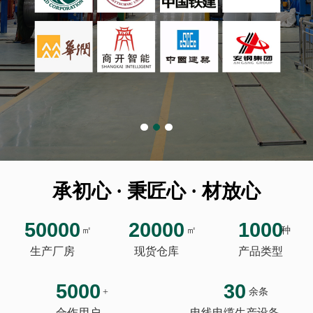
承初心 · 秉匠心 · 材放心
50000
20000
1000
㎡
㎡
种
生产厂房
现货仓库
产品类型
5000
30
+
余条
合作用户
电线电缆生产设备