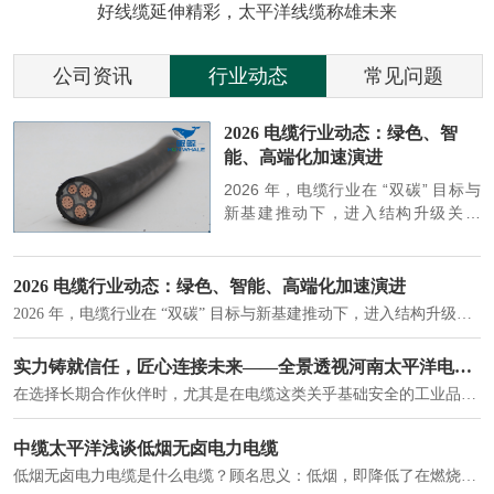
好线缆延伸精彩，太平洋线缆称雄未来
公司资讯
行业动态
常见问题
参
2026 电缆行业动态：绿色、智
能、高端化加速演进
端
2026 年，电缆行业在 “双碳” 目标与
筑
新基建推动下，进入结构升级关键
政
期，呈现绿色化、智能化、高端化三
房
大清晰趋势，市场格局持续优化。
2026 电缆行业动态：绿色、智能、高端化加速演进
2026 年，电缆行业在 “双碳” 目标与新基建推动下，进入结构升级关键期，呈现绿色化、智能化、高端化三大清晰趋势，市场格局持续优化。
建筑供电系统、住宅小区入户主线、市政工程路灯与景观供电、数据中心机房列头柜供电等。
实力铸就信任，匠心连接未来——全景透视河南太平洋电缆厂
在选择长期合作伙伴时，尤其是在电缆这类关乎基础安全的工业品上，供应商的“内在实力”远比一纸报价单更重要。今天，我们邀请您“云参观”河南太平洋电缆厂，透过每一个细节，看我们如何将“可靠”二字，铸入每一米电缆。
电力电缆作为配电系统的 "毛细血管"，承担着从变压器到终端用电设备的电力传输重任。
中缆太平洋浅谈低烟无卤电力电缆
低烟无卤电力电缆是什么电缆？顾名思义：低烟，即降低了在燃烧时有害物体的产生；卤素对于人体来说是一种有毒气体，无卤就是没有毒气体的释放，通常是针对电缆遇火灾时而言的。低烟无卤电力电缆又可以称之为环保电缆，低烟无卤电缆大多数用于医院和对环境卫生要求比较严格的地方。