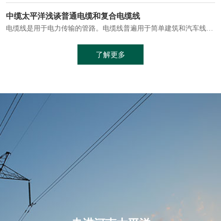
电缆通常埋设在地下或敷设在管道中，避免了架空线路可能带来的触电风险。
中缆太平洋浅谈普通电缆和复合电缆线
电缆线是用于电力传输的管路。电缆线普遍用于简单建筑和汽车线材，作为能源输送缆线，电缆线的复杂结构勿庸置疑。根据目标功能，电缆线具有以下一些特点：建筑用和车用线材要求轻质、大批量生产、价格低廉、具有相当的电学和力学性能和长时间的耐老化性能；工业用线材必须具有符合客户要求的性能；
加工工艺制成的。与传统的铜芯电缆相比，铝合金电缆具有诸多优点
了解更多