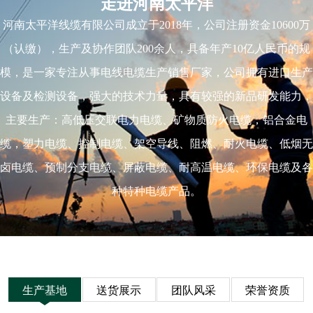
走进河南太平洋
河南太平洋线缆有限公司成立于2018年，公司注册资金10600万
（认缴），生产及协作团队200余人，具备年产10亿人民币的规
模，是一家专注从事电线电缆生产销售厂家，公司拥有进口生产
设备及检测设备，强大的技术力量，具有较强的新品研发能力，
主要生产：高低压交联电力电缆、矿物质防火电缆，铝合金电
缆，塑力电缆、控制电缆、架空导线、阻燃、耐火电缆、低烟无
卤电缆、预制分支电缆、屏蔽电缆、耐高温电缆、环保电缆及各
种特种电缆产品。
生产基地
送货展示
团队风采
荣誉资质