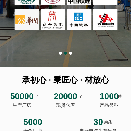
承初心 · 秉匠心 · 材放心
50000
20000
1000
㎡
㎡
种
生产厂房
现货仓库
产品类型
5000
30
+
余条
合作用户
电线电缆生产设备