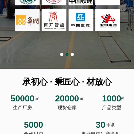
承初心 · 秉匠心 · 材放心
50000
20000
1000
㎡
㎡
种
生产厂房
现货仓库
产品类型
5000
30
+
余条
合作用户
电线电缆生产设备