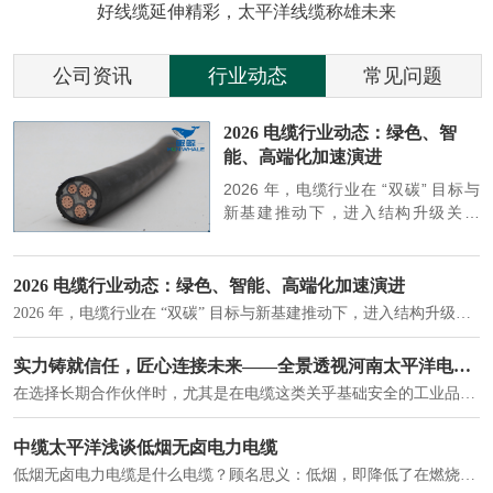
好线缆延伸精彩，太平洋线缆称雄未来
公司资讯
行业动态
常见问题
参
2026 电缆行业动态：绿色、智
能、高端化加速演进
端
2026 年，电缆行业在 “双碳” 目标与
筑
新基建推动下，进入结构升级关键
政
期，呈现绿色化、智能化、高端化三
房
大清晰趋势，市场格局持续优化。
2026 电缆行业动态：绿色、智能、高端化加速演进
2026 年，电缆行业在 “双碳” 目标与新基建推动下，进入结构升级关键期，呈现绿色化、智能化、高端化三大清晰趋势，市场格局持续优化。
建筑供电系统、住宅小区入户主线、市政工程路灯与景观供电、数据中心机房列头柜供电等。
实力铸就信任，匠心连接未来——全景透视河南太平洋电缆厂
在选择长期合作伙伴时，尤其是在电缆这类关乎基础安全的工业品上，供应商的“内在实力”远比一纸报价单更重要。今天，我们邀请您“云参观”河南太平洋电缆厂，透过每一个细节，看我们如何将“可靠”二字，铸入每一米电缆。
电力电缆作为配电系统的 "毛细血管"，承担着从变压器到终端用电设备的电力传输重任。
中缆太平洋浅谈低烟无卤电力电缆
低烟无卤电力电缆是什么电缆？顾名思义：低烟，即降低了在燃烧时有害物体的产生；卤素对于人体来说是一种有毒气体，无卤就是没有毒气体的释放，通常是针对电缆遇火灾时而言的。低烟无卤电力电缆又可以称之为环保电缆，低烟无卤电缆大多数用于医院和对环境卫生要求比较严格的地方。