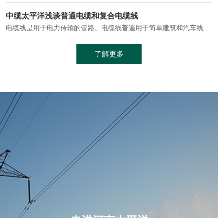
电缆通常埋设在地下或敷设在管道中，避免了架空线路可能带来的触电风险。
中缆太平洋浅谈普通电缆和复合电缆线
电缆线是用于电力传输的管路。电缆线普遍用于简单建筑和汽车线材，作为能源输送缆线，电缆线的复杂结构勿庸置疑。根据目标功能，电缆线具有以下一些特点：建筑用和车用线材要求轻质、大批量生产、价格低廉、具有相当的电学和力学性能和长时间的耐老化性能；工业用线材必须具有符合客户要求的性能；
加工工艺制成的。与传统的铜芯电缆相比，铝合金电缆具有诸多优点
了解更多