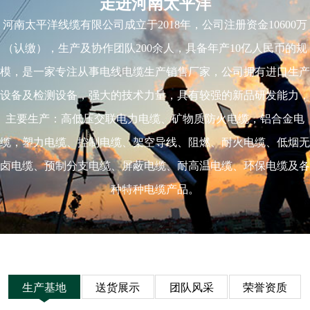
走进河南太平洋
河南太平洋线缆有限公司成立于2018年，公司注册资金10600万
（认缴），生产及协作团队200余人，具备年产10亿人民币的规
模，是一家专注从事电线电缆生产销售厂家，公司拥有进口生产
设备及检测设备，强大的技术力量，具有较强的新品研发能力，
主要生产：高低压交联电力电缆、矿物质防火电缆，铝合金电
缆，塑力电缆、控制电缆、架空导线、阻燃、耐火电缆、低烟无
卤电缆、预制分支电缆、屏蔽电缆、耐高温电缆、环保电缆及各
种特种电缆产品。
生产基地
送货展示
团队风采
荣誉资质