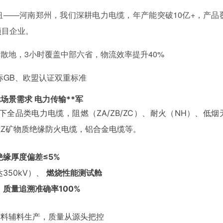
——河南郑州，我们深耕电力电缆，年产能突破10亿+，产品
项目企业。
散地，3小时覆盖中部六省，物流效率提升40%
，国标GB、欧盟认证双重标准
元场景需求
电力传输**军
以下全品类电力电缆，
阻燃（ZA/ZB/ZC）、耐火（NH）、低烟
BTTRZ矿物质绝缘防火电缆，铝合金电缆等。
绝缘厚度偏差≤5%
350kV）、
燃烧性能测试舱
，
质量追溯准确率100%
材料辅料生产，质量从源头把控