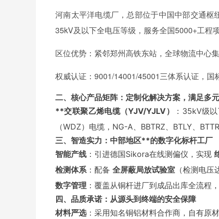
河南太平洋电缆厂，总部位于中国中部交通枢纽
35kV及以下全电压等级，服务全国5000+工程
区位优势：紧邻郑州高铁东站，全球物流中心集
权威认证：9001/14001/45001三体系认证
二、核心产品矩阵：定制化解决方案，满足多
**交联聚乙烯电缆（YJV/YJLV）
：35kV级
（WDZ）电缆，NG-A、BBTRZ、BTLY、
三、智造实力：中部地区**的数字化标杆工厂
智能产线
：引进德国Sikora在线测偏仪，实现
检测体系
：配备
全屏蔽局放试验室
（检测电压达
数字管理
：覆盖从铜杆进厂到成品出库全流程
四、品质承诺：从源头到终端的安全保障
材料严选
：采用知名铜铝材料合作商，自有原