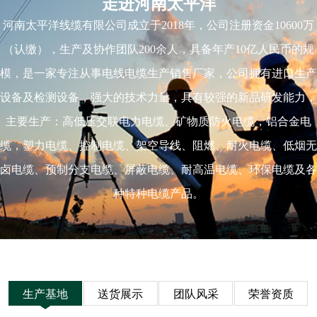
走进河南太平洋
河南太平洋线缆有限公司成立于2018年，公司注册资金10600万
（认缴），生产及协作团队200余人，具备年产10亿人民币的规
模，是一家专注从事电线电缆生产销售厂家，公司拥有进口生产
设备及检测设备，强大的技术力量，具有较强的新品研发能力，
主要生产：高低压交联电力电缆、矿物质防火电缆，铝合金电
缆，塑力电缆、控制电缆、架空导线、阻燃、耐火电缆、低烟无
卤电缆、预制分支电缆、屏蔽电缆、耐高温电缆、环保电缆及各
种特种电缆产品。
生产基地
送货展示
团队风采
荣誉资质