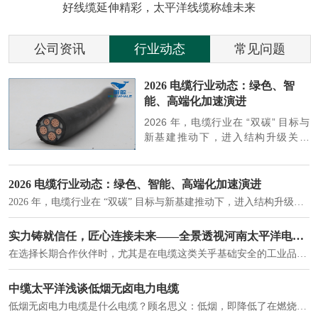
好线缆延伸精彩，太平洋线缆称雄未来
公司资讯
行业动态
常见问题
参
2026 电缆行业动态：绿色、智
能、高端化加速演进
端
2026 年，电缆行业在 “双碳” 目标与
筑
新基建推动下，进入结构升级关键
政
期，呈现绿色化、智能化、高端化三
房
大清晰趋势，市场格局持续优化。
2026 电缆行业动态：绿色、智能、高端化加速演进
2026 年，电缆行业在 “双碳” 目标与新基建推动下，进入结构升级关键期，呈现绿色化、智能化、高端化三大清晰趋势，市场格局持续优化。
建筑供电系统、住宅小区入户主线、市政工程路灯与景观供电、数据中心机房列头柜供电等。
实力铸就信任，匠心连接未来——全景透视河南太平洋电缆厂
在选择长期合作伙伴时，尤其是在电缆这类关乎基础安全的工业品上，供应商的“内在实力”远比一纸报价单更重要。今天，我们邀请您“云参观”河南太平洋电缆厂，透过每一个细节，看我们如何将“可靠”二字，铸入每一米电缆。
电力电缆作为配电系统的 "毛细血管"，承担着从变压器到终端用电设备的电力传输重任。
中缆太平洋浅谈低烟无卤电力电缆
低烟无卤电力电缆是什么电缆？顾名思义：低烟，即降低了在燃烧时有害物体的产生；卤素对于人体来说是一种有毒气体，无卤就是没有毒气体的释放，通常是针对电缆遇火灾时而言的。低烟无卤电力电缆又可以称之为环保电缆，低烟无卤电缆大多数用于医院和对环境卫生要求比较严格的地方。