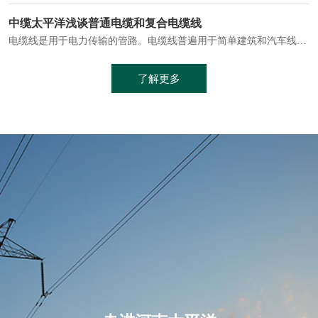
电缆通常埋设在地下或敷设在管道中，避免了架空线路可能带来的触电风险。
中缆太平洋浅谈普通电缆和复合电缆线
电缆线是用于电力传输的管路。电缆线普遍用于简单建筑和汽车线材，作为能源输送缆线，电缆线的复杂结构勿庸置疑。根据目标功能，电缆线具有以下一些特点：建筑用和车用线材要求轻质、大批量生产、价格低廉、具有相当的电学和力学性能和长时间的耐老化性能；工业用线材必须具有符合客户要求的性能；
加工工艺制成的。与传统的铜芯电缆相比，铝合金电缆具有诸多优点
了解更多