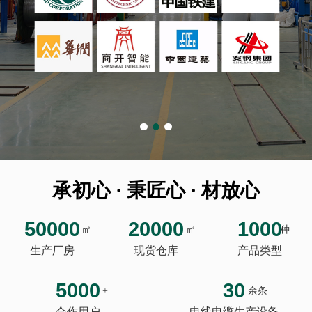
承初心 · 秉匠心 · 材放心
50000
20000
1000
㎡
㎡
种
生产厂房
现货仓库
产品类型
5000
30
+
余条
合作用户
电线电缆生产设备