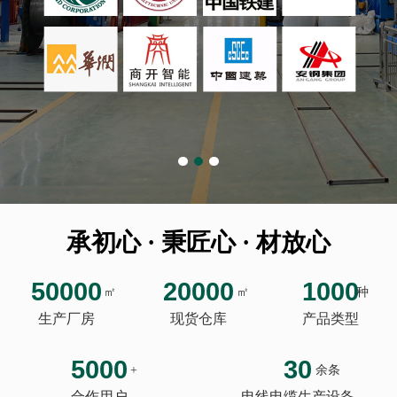
承初心 · 秉匠心 · 材放心
50000
20000
1000
㎡
㎡
种
生产厂房
现货仓库
产品类型
5000
30
+
余条
合作用户
电线电缆生产设备