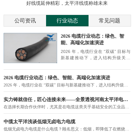
好线缆延伸精彩，太平洋线缆称雄未来
公司资讯
行业动态
常见问题
参
2026 电缆行业动态：绿色、智
能、高端化加速演进
端
2026 年，电缆行业在 “双碳” 目标与
筑
新基建推动下，进入结构升级关键
政
期，呈现绿色化、智能化、高端化三
房
大清晰趋势，市场格局持续优化。
2026 电缆行业动态：绿色、智能、高端化加速演进
2026 年，电缆行业在 “双碳” 目标与新基建推动下，进入结构升级关键期，呈现绿色化、智能化、高端化三大清晰趋势，市场格局持续优化。
建筑供电系统、住宅小区入户主线、市政工程路灯与景观供电、数据中心机房列头柜供电等。
实力铸就信任，匠心连接未来——全景透视河南太平洋电缆厂
在选择长期合作伙伴时，尤其是在电缆这类关乎基础安全的工业品上，供应商的“内在实力”远比一纸报价单更重要。今天，我们邀请您“云参观”河南太平洋电缆厂，透过每一个细节，看我们如何将“可靠”二字，铸入每一米电缆。
电力电缆作为配电系统的 "毛细血管"，承担着从变压器到终端用电设备的电力传输重任。
中缆太平洋浅谈低烟无卤电力电缆
低烟无卤电力电缆是什么电缆？顾名思义：低烟，即降低了在燃烧时有害物体的产生；卤素对于人体来说是一种有毒气体，无卤就是没有毒气体的释放，通常是针对电缆遇火灾时而言的。低烟无卤电力电缆又可以称之为环保电缆，低烟无卤电缆大多数用于医院和对环境卫生要求比较严格的地方。