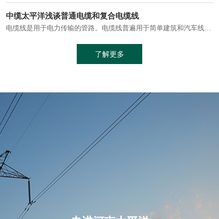
电缆通常埋设在地下或敷设在管道中，避免了架空线路可能带来的触电风险。
中缆太平洋浅谈普通电缆和复合电缆线
电缆线是用于电力传输的管路。电缆线普遍用于简单建筑和汽车线材，作为能源输送缆线，电缆线的复杂结构勿庸置疑。根据目标功能，电缆线具有以下一些特点：建筑用和车用线材要求轻质、大批量生产、价格低廉、具有相当的电学和力学性能和长时间的耐老化性能；工业用线材必须具有符合客户要求的性能；
加工工艺制成的。与传统的铜芯电缆相比，铝合金电缆具有诸多优点
了解更多