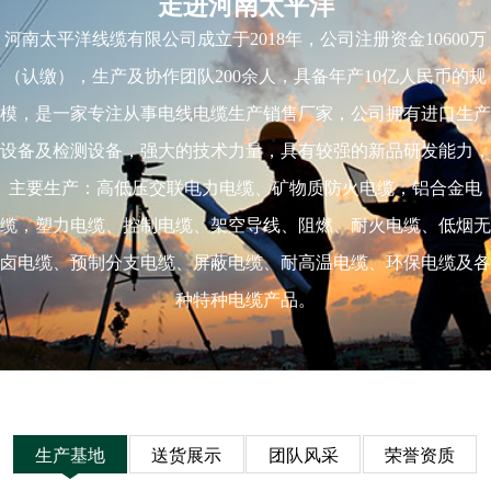
走进河南太平洋
河南太平洋线缆有限公司成立于2018年，公司注册资金10600万
（认缴），生产及协作团队200余人，具备年产10亿人民币的规
模，是一家专注从事电线电缆生产销售厂家，公司拥有进口生产
设备及检测设备，强大的技术力量，具有较强的新品研发能力，
主要生产：高低压交联电力电缆、矿物质防火电缆，铝合金电
缆，塑力电缆、控制电缆、架空导线、阻燃、耐火电缆、低烟无
卤电缆、预制分支电缆、屏蔽电缆、耐高温电缆、环保电缆及各
种特种电缆产品。
生产基地
送货展示
团队风采
荣誉资质