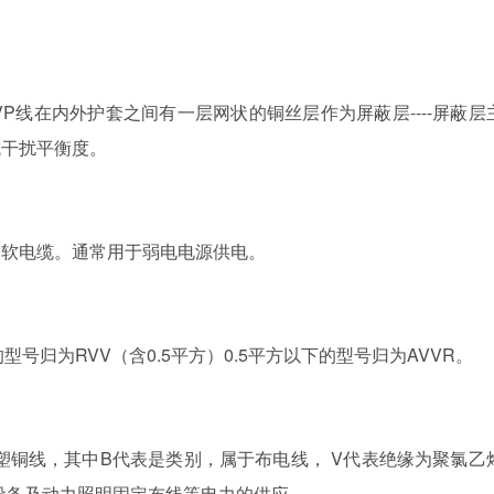
P线在内外护套之间有一层网状的铜丝层作为屏蔽层----屏蔽层
抗干扰平衡度。
软电缆。通常用于弱电电源供电。
号归为RVV（含0.5平方）0.5平方以下的型号归为AVVR。
铜线，其中B代表是类别，属于布电线， V代表绝缘为聚氯乙
仪表设备及动力照明固定布线等电力的供应。