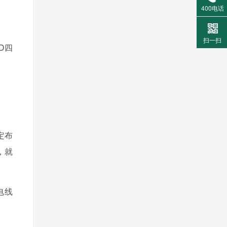
400电话
扫一扫
D四
定布
，就
电线