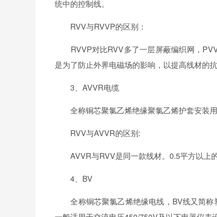
统中的控制线。
RVV与RVVP的区别：
RVVP对比RVV多了一层屏蔽编织网，PVV
是为了防止外界电磁场的影响，以提高线材的
3、AVVR电缆
全称铜芯聚氯乙烯绝缘聚氯乙烯护套安装用
RVV与AVVR的区别:
AVVR与RVV是同一款线材。0.5平方以上的型
4、BV
全称铜芯聚氯乙烯绝缘电线，BV线又简称塑
一般适用于交流电压450/750V及以下电器