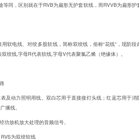
途等同，区别就在于RVB为扁形无护套软线，而RVVB为扁形护
用软电线、对绞多股软线，简称双绞线，俗称“花线”，现阶段
表双绞线,字母R代表软线,字母V代表聚氯乙烯（绝缘体）。
路
表及动力照明用线。双白芯用于直接接灯头线；红蓝芯用于消
于广播线。
经功放机放大处理的音频信号。
RVS为双绞软线