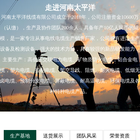
走进河南太平洋
河南太平洋线缆有限公司成立于2018年，公司注册资金10600万
（认缴），生产及协作团队200余人，具备年产10亿人民币的规
模，是一家专注从事电线电缆生产销售厂家，公司拥有进口生产
设备及检测设备，强大的技术力量，具有较强的新品研发能力，
主要生产：高低压交联电力电缆、矿物质防火电缆，铝合金电
缆，塑力电缆、控制电缆、架空导线、阻燃、耐火电缆、低烟无
卤电缆、预制分支电缆、屏蔽电缆、耐高温电缆、环保电缆及各
种特种电缆产品。
生产基地
送货展示
团队风采
荣誉资质