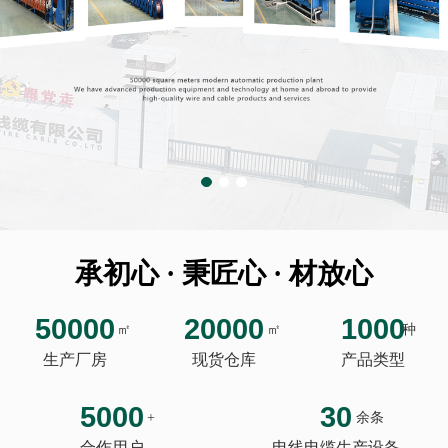
承初心 · 秉匠心 · 材放心
50000
20000
1000
㎡
㎡
种
生产厂房
现货仓库
产品类型
5000
30
+
余条
合作用户
电线电缆生产设备