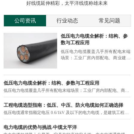
好线缆延伸精彩，太平洋线缆称雄未来
公司资讯
行业动态
常见问题
参
2026 电缆行业动态：绿色、智
能、高端化加速演进
端
2026 年，电缆行业在 “双碳” 目标与
筑
新基建推动下，进入结构升级关键
政
期，呈现绿色化、智能化、高端化三
房
大清晰趋势，市场格局持续优化。
2026 电缆行业动态：绿色、智能、高端化加速演进
2026 年，电缆行业在 “双碳” 目标与新基建推动下，进入结构升级关键期，呈现绿色化、智能化、高端化三大清晰趋势，市场格局持续优化。
建筑供电系统、住宅小区入户主线、市政工程路灯与景观供电、数据中心机房列头柜供电等。
实力铸就信任，匠心连接未来——全景透视河南太平洋电缆厂
在选择长期合作伙伴时，尤其是在电缆这类关乎基础安全的工业品上，供应商的“内在实力”远比一纸报价单更重要。今天，我们邀请您“云参观”河南太平洋电缆厂，透过每一个细节，看我们如何将“可靠”二字，铸入每一米电缆。
电力电缆作为配电系统的 "毛细血管"，承担着从变压器到终端用电设备的电力传输重任。
中缆太平洋浅谈低烟无卤电力电缆
低烟无卤电力电缆是什么电缆？顾名思义：低烟，即降低了在燃烧时有害物体的产生；卤素对于人体来说是一种有毒气体，无卤就是没有毒气体的释放，通常是针对电缆遇火灾时而言的。低烟无卤电力电缆又可以称之为环保电缆，低烟无卤电缆大多数用于医院和对环境卫生要求比较严格的地方。