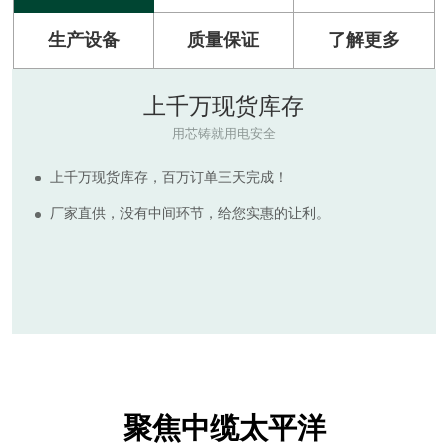
生产设备
质量保证
了解更多
原材料
RAW MATERIAL
河南太平洋电缆拥有多套现代化电缆生产设备，产品符合
ISO9001:2015质量管理体系标准。
生产所需的绝缘及护套电缆原料质量可靠，为客户提供质
量更高，价格实惠的电线电缆产品，拒绝非标诱惑，倡导国
标保检。
聚焦中缆太平洋