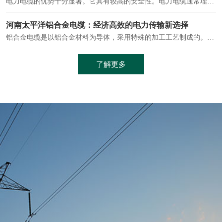
电缆通常埋设在地下或敷设在管道中，避免了架空线路可能带来的触电风险。
中缆太平洋浅谈普通电缆和复合电缆线
电缆线是用于电力传输的管路。电缆线普遍用于简单建筑和汽车线材，作为能源输送缆线，电缆线的复杂结构勿庸置疑。根据目标功能，电缆线具有以下一些特点：建筑用和车用线材要求轻质、大批量生产、价格低廉、具有相当的电学和力学性能和长时间的耐老化性能；工业用线材必须具有符合客户要求的性能；
加工工艺制成的。与传统的铜芯电缆相比，铝合金电缆具有诸多优点
了解更多