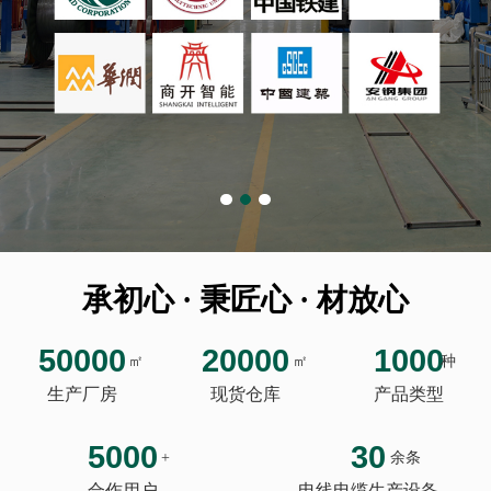
承初心 · 秉匠心 · 材放心
50000
20000
1000
㎡
㎡
种
生产厂房
现货仓库
产品类型
5000
30
+
余条
合作用户
电线电缆生产设备