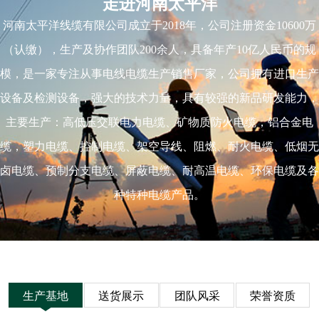
走进河南太平洋
河南太平洋线缆有限公司成立于2018年，公司注册资金10600万
（认缴），生产及协作团队200余人，具备年产10亿人民币的规
模，是一家专注从事电线电缆生产销售厂家，公司拥有进口生产
设备及检测设备，强大的技术力量，具有较强的新品研发能力，
主要生产：高低压交联电力电缆、矿物质防火电缆，铝合金电
缆，塑力电缆、控制电缆、架空导线、阻燃、耐火电缆、低烟无
卤电缆、预制分支电缆、屏蔽电缆、耐高温电缆、环保电缆及各
种特种电缆产品。
生产基地
送货展示
团队风采
荣誉资质