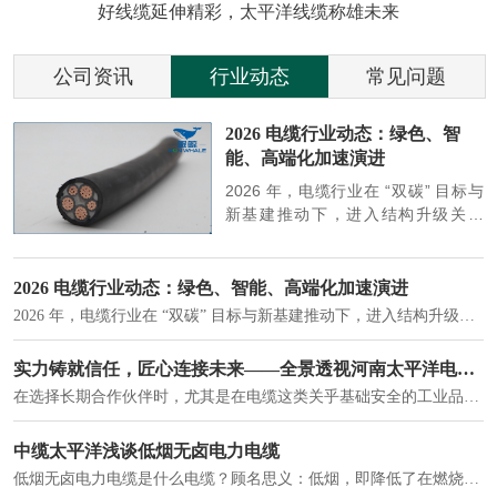
好线缆延伸精彩，太平洋线缆称雄未来
公司资讯
行业动态
常见问题
参
2026 电缆行业动态：绿色、智
能、高端化加速演进
端
2026 年，电缆行业在 “双碳” 目标与
筑
新基建推动下，进入结构升级关键
政
期，呈现绿色化、智能化、高端化三
房
大清晰趋势，市场格局持续优化。
2026 电缆行业动态：绿色、智能、高端化加速演进
2026 年，电缆行业在 “双碳” 目标与新基建推动下，进入结构升级关键期，呈现绿色化、智能化、高端化三大清晰趋势，市场格局持续优化。
建筑供电系统、住宅小区入户主线、市政工程路灯与景观供电、数据中心机房列头柜供电等。
实力铸就信任，匠心连接未来——全景透视河南太平洋电缆厂
在选择长期合作伙伴时，尤其是在电缆这类关乎基础安全的工业品上，供应商的“内在实力”远比一纸报价单更重要。今天，我们邀请您“云参观”河南太平洋电缆厂，透过每一个细节，看我们如何将“可靠”二字，铸入每一米电缆。
电力电缆作为配电系统的 "毛细血管"，承担着从变压器到终端用电设备的电力传输重任。
中缆太平洋浅谈低烟无卤电力电缆
低烟无卤电力电缆是什么电缆？顾名思义：低烟，即降低了在燃烧时有害物体的产生；卤素对于人体来说是一种有毒气体，无卤就是没有毒气体的释放，通常是针对电缆遇火灾时而言的。低烟无卤电力电缆又可以称之为环保电缆，低烟无卤电缆大多数用于医院和对环境卫生要求比较严格的地方。