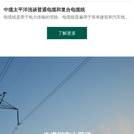
电缆通常埋设在地下或敷设在管道中，避免了架空线路可能带来的触电风险。
中缆太平洋浅谈普通电缆和复合电缆线
电缆线是用于电力传输的管路。电缆线普遍用于简单建筑和汽车线材，作为能源输送缆线，电缆线的复杂结构勿庸置疑。根据目标功能，电缆线具有以下一些特点：建筑用和车用线材要求轻质、大批量生产、价格低廉、具有相当的电学和力学性能和长时间的耐老化性能；工业用线材必须具有符合客户要求的性能；
加工工艺制成的。与传统的铜芯电缆相比，铝合金电缆具有诸多优点
了解更多