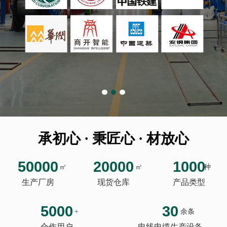
承初心 · 秉匠心 · 材放心
50000
20000
1000
㎡
㎡
种
生产厂房
现货仓库
产品类型
5000
30
+
余条
合作用户
电线电缆生产设备