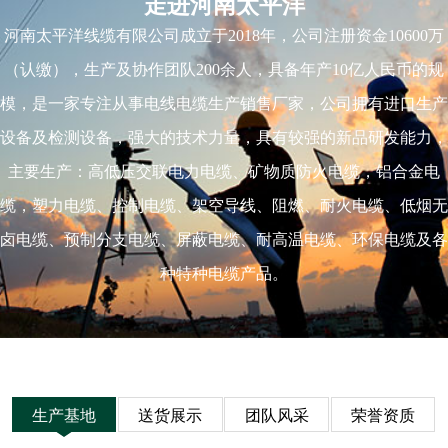
走进河南太平洋
河南太平洋线缆有限公司成立于2018年，公司注册资金10600万
（认缴），生产及协作团队200余人，具备年产10亿人民币的规
模，是一家专注从事电线电缆生产销售厂家，公司拥有进口生产
设备及检测设备，强大的技术力量，具有较强的新品研发能力，
主要生产：高低压交联电力电缆、矿物质防火电缆，铝合金电
缆，塑力电缆、控制电缆、架空导线、阻燃、耐火电缆、低烟无
卤电缆、预制分支电缆、屏蔽电缆、耐高温电缆、环保电缆及各
种特种电缆产品。
生产基地
送货展示
团队风采
荣誉资质