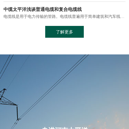
电缆通常埋设在地下或敷设在管道中，避免了架空线路可能带来的触电风险。
中缆太平洋浅谈普通电缆和复合电缆线
电缆线是用于电力传输的管路。电缆线普遍用于简单建筑和汽车线材，作为能源输送缆线，电缆线的复杂结构勿庸置疑。根据目标功能，电缆线具有以下一些特点：建筑用和车用线材要求轻质、大批量生产、价格低廉、具有相当的电学和力学性能和长时间的耐老化性能；工业用线材必须具有符合客户要求的性能；
加工工艺制成的。与传统的铜芯电缆相比，铝合金电缆具有诸多优点
了解更多