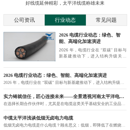
好线缆延伸精彩，太平洋线缆称雄未来
公司资讯
行业动态
常见问题
参
2026 电缆行业动态：绿色、智
能、高端化加速演进
端
2026 年，电缆行业在 “双碳” 目标与
筑
新基建推动下，进入结构升级关键
政
期，呈现绿色化、智能化、高端化三
房
大清晰趋势，市场格局持续优化。
2026 电缆行业动态：绿色、智能、高端化加速演进
2026 年，电缆行业在 “双碳” 目标与新基建推动下，进入结构升级关键期，呈现绿色化、智能化、高端化三大清晰趋势，市场格局持续优化。
建筑供电系统、住宅小区入户主线、市政工程路灯与景观供电、数据中心机房列头柜供电等。
实力铸就信任，匠心连接未来——全景透视河南太平洋电缆厂
在选择长期合作伙伴时，尤其是在电缆这类关乎基础安全的工业品上，供应商的“内在实力”远比一纸报价单更重要。今天，我们邀请您“云参观”河南太平洋电缆厂，透过每一个细节，看我们如何将“可靠”二字，铸入每一米电缆。
电力电缆作为配电系统的 "毛细血管"，承担着从变压器到终端用电设备的电力传输重任。
中缆太平洋浅谈低烟无卤电力电缆
低烟无卤电力电缆是什么电缆？顾名思义：低烟，即降低了在燃烧时有害物体的产生；卤素对于人体来说是一种有毒气体，无卤就是没有毒气体的释放，通常是针对电缆遇火灾时而言的。低烟无卤电力电缆又可以称之为环保电缆，低烟无卤电缆大多数用于医院和对环境卫生要求比较严格的地方。