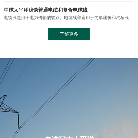
电缆通常埋设在地下或敷设在管道中，避免了架空线路可能带来的触电风险。
中缆太平洋浅谈普通电缆和复合电缆线
电缆线是用于电力传输的管路。电缆线普遍用于简单建筑和汽车线材，作为能源输送缆线，电缆线的复杂结构勿庸置疑。根据目标功能，电缆线具有以下一些特点：建筑用和车用线材要求轻质、大批量生产、价格低廉、具有相当的电学和力学性能和长时间的耐老化性能；工业用线材必须具有符合客户要求的性能；
加工工艺制成的。与传统的铜芯电缆相比，铝合金电缆具有诸多优点
了解更多