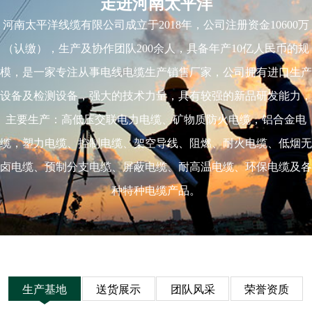
走进河南太平洋
河南太平洋线缆有限公司成立于2018年，公司注册资金10600万
（认缴），生产及协作团队200余人，具备年产10亿人民币的规
模，是一家专注从事电线电缆生产销售厂家，公司拥有进口生产
设备及检测设备，强大的技术力量，具有较强的新品研发能力，
主要生产：高低压交联电力电缆、矿物质防火电缆，铝合金电
缆，塑力电缆、控制电缆、架空导线、阻燃、耐火电缆、低烟无
卤电缆、预制分支电缆、屏蔽电缆、耐高温电缆、环保电缆及各
种特种电缆产品。
生产基地
送货展示
团队风采
荣誉资质