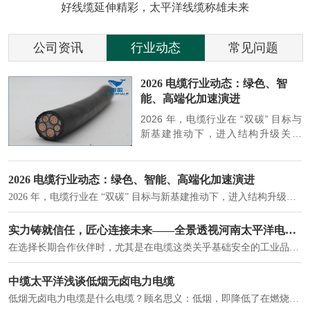
好线缆延伸精彩，太平洋线缆称雄未来
公司资讯
行业动态
常见问题
参
2026 电缆行业动态：绿色、智
能、高端化加速演进
端
2026 年，电缆行业在 “双碳” 目标与
筑
新基建推动下，进入结构升级关键
政
期，呈现绿色化、智能化、高端化三
房
大清晰趋势，市场格局持续优化。
2026 电缆行业动态：绿色、智能、高端化加速演进
2026 年，电缆行业在 “双碳” 目标与新基建推动下，进入结构升级关键期，呈现绿色化、智能化、高端化三大清晰趋势，市场格局持续优化。
建筑供电系统、住宅小区入户主线、市政工程路灯与景观供电、数据中心机房列头柜供电等。
实力铸就信任，匠心连接未来——全景透视河南太平洋电缆厂
在选择长期合作伙伴时，尤其是在电缆这类关乎基础安全的工业品上，供应商的“内在实力”远比一纸报价单更重要。今天，我们邀请您“云参观”河南太平洋电缆厂，透过每一个细节，看我们如何将“可靠”二字，铸入每一米电缆。
电力电缆作为配电系统的 "毛细血管"，承担着从变压器到终端用电设备的电力传输重任。
中缆太平洋浅谈低烟无卤电力电缆
低烟无卤电力电缆是什么电缆？顾名思义：低烟，即降低了在燃烧时有害物体的产生；卤素对于人体来说是一种有毒气体，无卤就是没有毒气体的释放，通常是针对电缆遇火灾时而言的。低烟无卤电力电缆又可以称之为环保电缆，低烟无卤电缆大多数用于医院和对环境卫生要求比较严格的地方。