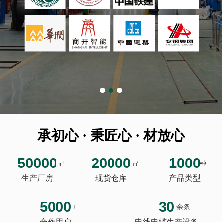
承初心 · 秉匠心 · 材放心
50000
20000
1000
㎡
㎡
种
生产厂房
现货仓库
产品类型
5000
30
+
余条
合作用户
电线电缆生产设备