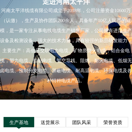
走进河南太平洋
河南太平洋线缆有限公司成立于2018年，公司注册资金10600万
（认缴），生产及协作团队200余人，具备年产10亿人民币的规
模，是一家专注从事电线电缆生产销售厂家，公司拥有进口生产
设备及检测设备，强大的技术力量，具有较强的新品研发能力，
主要生产：高低压交联电力电缆、矿物质防火电缆，铝合金电
缆，塑力电缆、控制电缆、架空导线、阻燃、耐火电缆、低烟无
卤电缆、预制分支电缆、屏蔽电缆、耐高温电缆、环保电缆及各
种特种电缆产品。
生产基地
送货展示
团队风采
荣誉资质