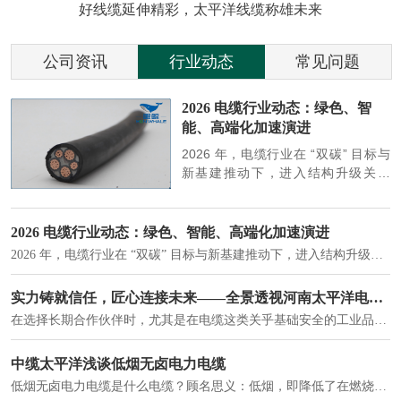
好线缆延伸精彩，太平洋线缆称雄未来
公司资讯
行业动态
常见问题
参
2026 电缆行业动态：绿色、智
能、高端化加速演进
端
2026 年，电缆行业在 “双碳” 目标与
筑
新基建推动下，进入结构升级关键
政
期，呈现绿色化、智能化、高端化三
房
大清晰趋势，市场格局持续优化。
2026 电缆行业动态：绿色、智能、高端化加速演进
2026 年，电缆行业在 “双碳” 目标与新基建推动下，进入结构升级关键期，呈现绿色化、智能化、高端化三大清晰趋势，市场格局持续优化。
建筑供电系统、住宅小区入户主线、市政工程路灯与景观供电、数据中心机房列头柜供电等。
实力铸就信任，匠心连接未来——全景透视河南太平洋电缆厂
在选择长期合作伙伴时，尤其是在电缆这类关乎基础安全的工业品上，供应商的“内在实力”远比一纸报价单更重要。今天，我们邀请您“云参观”河南太平洋电缆厂，透过每一个细节，看我们如何将“可靠”二字，铸入每一米电缆。
电力电缆作为配电系统的 "毛细血管"，承担着从变压器到终端用电设备的电力传输重任。
中缆太平洋浅谈低烟无卤电力电缆
低烟无卤电力电缆是什么电缆？顾名思义：低烟，即降低了在燃烧时有害物体的产生；卤素对于人体来说是一种有毒气体，无卤就是没有毒气体的释放，通常是针对电缆遇火灾时而言的。低烟无卤电力电缆又可以称之为环保电缆，低烟无卤电缆大多数用于医院和对环境卫生要求比较严格的地方。