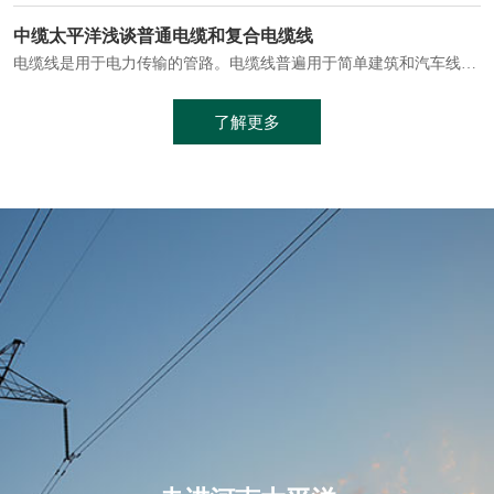
电缆通常埋设在地下或敷设在管道中，避免了架空线路可能带来的触电风险。
中缆太平洋浅谈普通电缆和复合电缆线
电缆线是用于电力传输的管路。电缆线普遍用于简单建筑和汽车线材，作为能源输送缆线，电缆线的复杂结构勿庸置疑。根据目标功能，电缆线具有以下一些特点：建筑用和车用线材要求轻质、大批量生产、价格低廉、具有相当的电学和力学性能和长时间的耐老化性能；工业用线材必须具有符合客户要求的性能；
加工工艺制成的。与传统的铜芯电缆相比，铝合金电缆具有诸多优点
了解更多