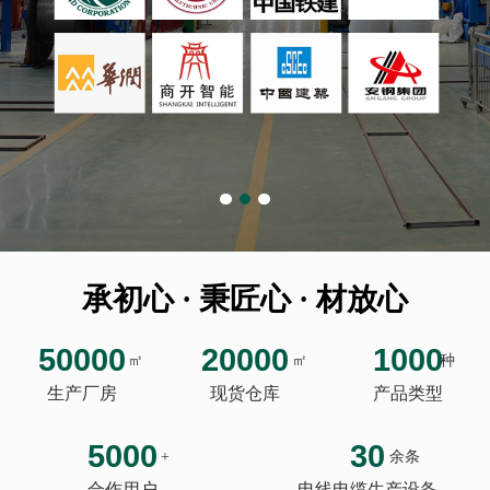
承初心 · 秉匠心 · 材放心
50000
20000
1000
㎡
㎡
种
生产厂房
现货仓库
产品类型
5000
30
+
余条
合作用户
电线电缆生产设备