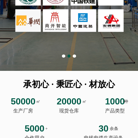
承初心 · 秉匠心 · 材放心
50000
20000
1000
㎡
㎡
种
生产厂房
现货仓库
产品类型
5000
30
+
余条
合作用户
电线电缆生产设备