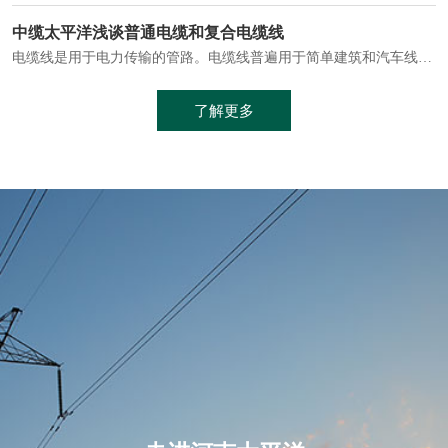
电缆通常埋设在地下或敷设在管道中，避免了架空线路可能带来的触电风险。
中缆太平洋浅谈普通电缆和复合电缆线
电缆线是用于电力传输的管路。电缆线普遍用于简单建筑和汽车线材，作为能源输送缆线，电缆线的复杂结构勿庸置疑。根据目标功能，电缆线具有以下一些特点：建筑用和车用线材要求轻质、大批量生产、价格低廉、具有相当的电学和力学性能和长时间的耐老化性能；工业用线材必须具有符合客户要求的性能；
加工工艺制成的。与传统的铜芯电缆相比，铝合金电缆具有诸多优点
了解更多