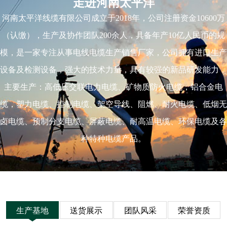
走进河南太平洋
河南太平洋线缆有限公司成立于2018年，公司注册资金10600万
（认缴），生产及协作团队200余人，具备年产10亿人民币的规
模，是一家专注从事电线电缆生产销售厂家，公司拥有进口生产
设备及检测设备，强大的技术力量，具有较强的新品研发能力，
主要生产：高低压交联电力电缆、矿物质防火电缆，铝合金电
缆，塑力电缆、控制电缆、架空导线、阻燃、耐火电缆、低烟无
卤电缆、预制分支电缆、屏蔽电缆、耐高温电缆、环保电缆及各
种特种电缆产品。
生产基地
送货展示
团队风采
荣誉资质