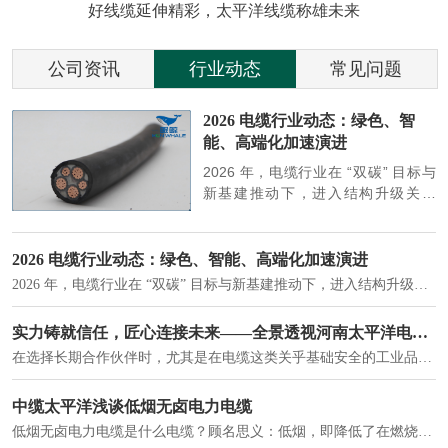
好线缆延伸精彩，太平洋线缆称雄未来
公司资讯
行业动态
常见问题
参
2026 电缆行业动态：绿色、智
能、高端化加速演进
端
2026 年，电缆行业在 “双碳” 目标与
筑
新基建推动下，进入结构升级关键
政
期，呈现绿色化、智能化、高端化三
房
大清晰趋势，市场格局持续优化。
2026 电缆行业动态：绿色、智能、高端化加速演进
2026 年，电缆行业在 “双碳” 目标与新基建推动下，进入结构升级关键期，呈现绿色化、智能化、高端化三大清晰趋势，市场格局持续优化。
建筑供电系统、住宅小区入户主线、市政工程路灯与景观供电、数据中心机房列头柜供电等。
实力铸就信任，匠心连接未来——全景透视河南太平洋电缆厂
在选择长期合作伙伴时，尤其是在电缆这类关乎基础安全的工业品上，供应商的“内在实力”远比一纸报价单更重要。今天，我们邀请您“云参观”河南太平洋电缆厂，透过每一个细节，看我们如何将“可靠”二字，铸入每一米电缆。
电力电缆作为配电系统的 "毛细血管"，承担着从变压器到终端用电设备的电力传输重任。
中缆太平洋浅谈低烟无卤电力电缆
低烟无卤电力电缆是什么电缆？顾名思义：低烟，即降低了在燃烧时有害物体的产生；卤素对于人体来说是一种有毒气体，无卤就是没有毒气体的释放，通常是针对电缆遇火灾时而言的。低烟无卤电力电缆又可以称之为环保电缆，低烟无卤电缆大多数用于医院和对环境卫生要求比较严格的地方。