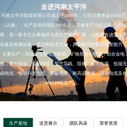
走进河南太平洋
河南太平洋线缆有限公司成立于2018年，公司注册资金10600万
（认缴），生产及协作团队200余人，具备年产10亿人民币的规
模，是一家专注从事电线电缆生产销售厂家，公司拥有进口生产
设备及检测设备，强大的技术力量，具有较强的新品研发能力，
主要生产：高低压交联电力电缆、矿物质防火电缆，铝合金电
缆，塑力电缆、控制电缆、架空导线、阻燃、耐火电缆、低烟无
卤电缆、预制分支电缆、屏蔽电缆、耐高温电缆、环保电缆及各
种特种电缆产品。
生产基地
送货展示
团队风采
荣誉资质