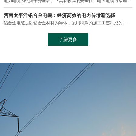
电缆通常埋设在地下或敷设在管道中，避免了架空线路可能带来的触电风险。
中缆太平洋浅谈普通电缆和复合电缆线
电缆线是用于电力传输的管路。电缆线普遍用于简单建筑和汽车线材，作为能源输送缆线，电缆线的复杂结构勿庸置疑。根据目标功能，电缆线具有以下一些特点：建筑用和车用线材要求轻质、大批量生产、价格低廉、具有相当的电学和力学性能和长时间的耐老化性能；工业用线材必须具有符合客户要求的性能；
加工工艺制成的。与传统的铜芯电缆相比，铝合金电缆具有诸多优点
了解更多