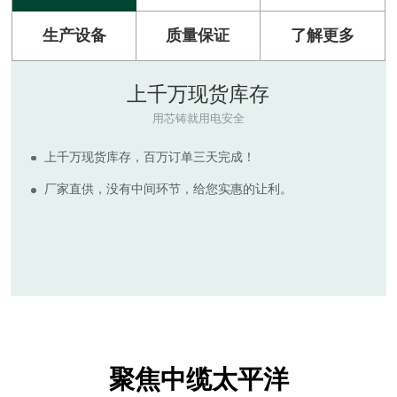
生产设备
质量保证
了解更多
原材料
RAW MATERIAL
河南太平洋电缆拥有多套现代化电缆生产设备，产品符合
ISO9001:2015质量管理体系标准。
生产所需的绝缘及护套电缆原料质量可靠，为客户提供质
量更高，价格实惠的电线电缆产品，拒绝非标诱惑，倡导国
标保检。
聚焦中缆太平洋