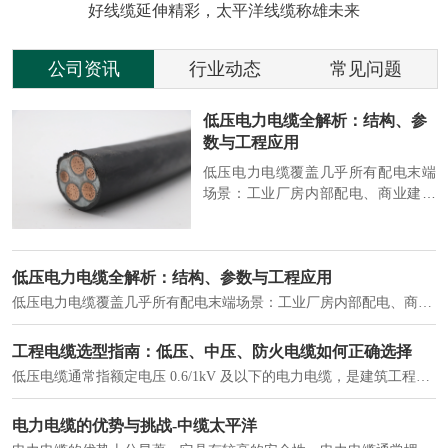
好线缆延伸精彩，太平洋线缆称雄未来
公司资讯
行业动态
常见问题
参
2026 电缆行业动态：绿色、智
能、高端化加速演进
端
2026 年，电缆行业在 “双碳” 目标与
筑
新基建推动下，进入结构升级关键
政
期，呈现绿色化、智能化、高端化三
房
大清晰趋势，市场格局持续优化。
2026 电缆行业动态：绿色、智能、高端化加速演进
2026 年，电缆行业在 “双碳” 目标与新基建推动下，进入结构升级关键期，呈现绿色化、智能化、高端化三大清晰趋势，市场格局持续优化。
建筑供电系统、住宅小区入户主线、市政工程路灯与景观供电、数据中心机房列头柜供电等。
实力铸就信任，匠心连接未来——全景透视河南太平洋电缆厂
在选择长期合作伙伴时，尤其是在电缆这类关乎基础安全的工业品上，供应商的“内在实力”远比一纸报价单更重要。今天，我们邀请您“云参观”河南太平洋电缆厂，透过每一个细节，看我们如何将“可靠”二字，铸入每一米电缆。
电力电缆作为配电系统的 "毛细血管"，承担着从变压器到终端用电设备的电力传输重任。
中缆太平洋浅谈低烟无卤电力电缆
低烟无卤电力电缆是什么电缆？顾名思义：低烟，即降低了在燃烧时有害物体的产生；卤素对于人体来说是一种有毒气体，无卤就是没有毒气体的释放，通常是针对电缆遇火灾时而言的。低烟无卤电力电缆又可以称之为环保电缆，低烟无卤电缆大多数用于医院和对环境卫生要求比较严格的地方。