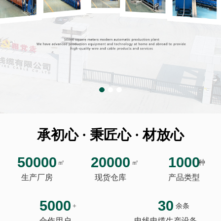
承初心 · 秉匠心 · 材放心
50000
20000
1000
㎡
㎡
种
生产厂房
现货仓库
产品类型
5000
30
+
余条
合作用户
电线电缆生产设备