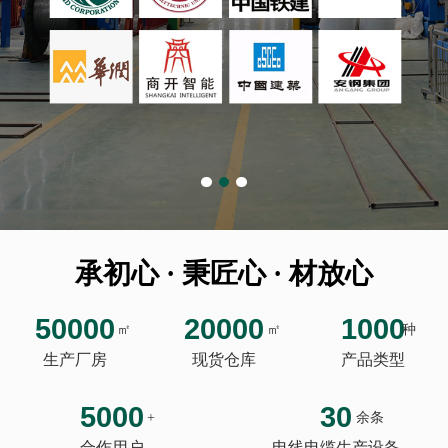
承初心 · 秉匠心 · 材放心
50000
20000
1000
㎡
㎡
种
生产厂房
现货仓库
产品类型
5000
30
+
余条
合作用户
电线电缆生产设备