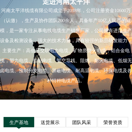
走进河南太平洋
河南太平洋线缆有限公司成立于2018年，公司注册资金10600万
（认缴），生产及协作团队200余人，具备年产10亿人民币的规
模，是一家专注从事电线电缆生产销售厂家，公司拥有进口生产
设备及检测设备，强大的技术力量，具有较强的新品研发能力，
主要生产：高低压交联电力电缆、矿物质防火电缆，铝合金电
缆，塑力电缆、控制电缆、架空导线、阻燃、耐火电缆、低烟无
卤电缆、预制分支电缆、屏蔽电缆、耐高温电缆、环保电缆及各
种特种电缆产品。
生产基地
送货展示
团队风采
荣誉资质