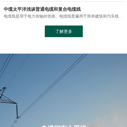
电缆通常埋设在地下或敷设在管道中，避免了架空线路可能带来的触电风险。
中缆太平洋浅谈普通电缆和复合电缆线
电缆线是用于电力传输的管路。电缆线普遍用于简单建筑和汽车线材，作为能源输送缆线，电缆线的复杂结构勿庸置疑。根据目标功能，电缆线具有以下一些特点：建筑用和车用线材要求轻质、大批量生产、价格低廉、具有相当的电学和力学性能和长时间的耐老化性能；工业用线材必须具有符合客户要求的性能；
加工工艺制成的。与传统的铜芯电缆相比，铝合金电缆具有诸多优点
了解更多