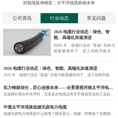
好线缆延伸精彩，太平洋线缆称雄未来
公司资讯
行业动态
常见问题
参
2026 电缆行业动态：绿色、智
能、高端化加速演进
端
2026 年，电缆行业在 “双碳” 目标与
筑
新基建推动下，进入结构升级关键
政
期，呈现绿色化、智能化、高端化三
房
大清晰趋势，市场格局持续优化。
2026 电缆行业动态：绿色、智能、高端化加速演进
2026 年，电缆行业在 “双碳” 目标与新基建推动下，进入结构升级关键期，呈现绿色化、智能化、高端化三大清晰趋势，市场格局持续优化。
建筑供电系统、住宅小区入户主线、市政工程路灯与景观供电、数据中心机房列头柜供电等。
实力铸就信任，匠心连接未来——全景透视河南太平洋电缆厂
在选择长期合作伙伴时，尤其是在电缆这类关乎基础安全的工业品上，供应商的“内在实力”远比一纸报价单更重要。今天，我们邀请您“云参观”河南太平洋电缆厂，透过每一个细节，看我们如何将“可靠”二字，铸入每一米电缆。
电力电缆作为配电系统的 "毛细血管"，承担着从变压器到终端用电设备的电力传输重任。
中缆太平洋浅谈低烟无卤电力电缆
低烟无卤电力电缆是什么电缆？顾名思义：低烟，即降低了在燃烧时有害物体的产生；卤素对于人体来说是一种有毒气体，无卤就是没有毒气体的释放，通常是针对电缆遇火灾时而言的。低烟无卤电力电缆又可以称之为环保电缆，低烟无卤电缆大多数用于医院和对环境卫生要求比较严格的地方。