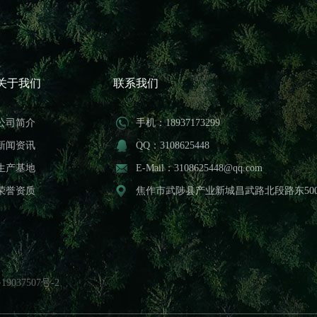
关于我们
联系我们
公司简介
手机：18937173299
新闻资讯
QQ：3108625448
生产基地
E-Mail：3108625448@qq.com
荣誉资质
焦作市武陟县产业新城昌武路北段路东50
19037507号-2