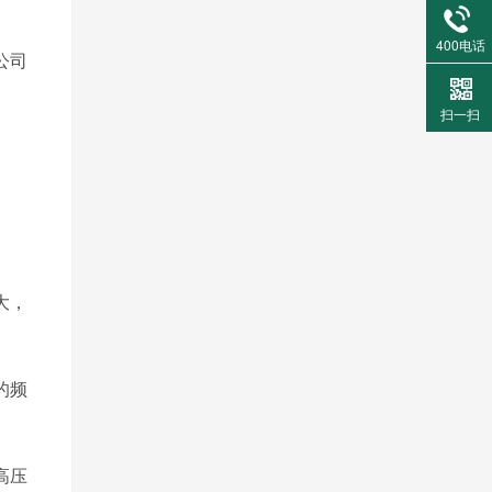
400电话
公司
扫一扫
大，
的频
高压