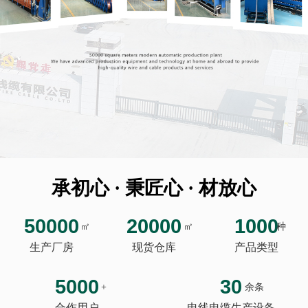
承初心 · 秉匠心 · 材放心
50000
20000
1000
㎡
㎡
种
生产厂房
现货仓库
产品类型
5000
30
+
余条
合作用户
电线电缆生产设备