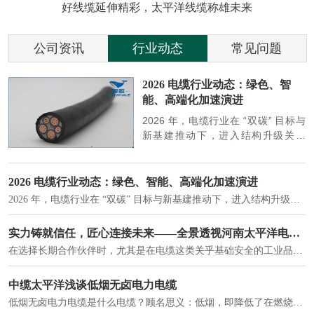
好线缆延伸精彩，太平洋线缆称雄未来
公司资讯
行业动态
常见问题
参
2026 电缆行业动态：绿色、智
能、高端化加速演进
端
2026 年，电缆行业在 “双碳” 目标与
筑
新基建推动下，进入结构升级关键
政
期，呈现绿色化、智能化、高端化三
房
大清晰趋势，市场格局持续优化。
2026 电缆行业动态：绿色、智能、高端化加速演进
2026 年，电缆行业在 “双碳” 目标与新基建推动下，进入结构升级关键期，呈现绿色化、智能化、高端化三大清晰趋势，市场格局持续优化。
建筑供电系统、住宅小区入户主线、市政工程路灯与景观供电、数据中心机房列头柜供电等。
实力铸就信任，匠心连接未来——全景透视河南太平洋电缆厂
在选择长期合作伙伴时，尤其是在电缆这类关乎基础安全的工业品上，供应商的“内在实力”远比一纸报价单更重要。今天，我们邀请您“云参观”河南太平洋电缆厂，透过每一个细节，看我们如何将“可靠”二字，铸入每一米电缆。
电力电缆作为配电系统的 "毛细血管"，承担着从变压器到终端用电设备的电力传输重任。
中缆太平洋浅谈低烟无卤电力电缆
低烟无卤电力电缆是什么电缆？顾名思义：低烟，即降低了在燃烧时有害物体的产生；卤素对于人体来说是一种有毒气体，无卤就是没有毒气体的释放，通常是针对电缆遇火灾时而言的。低烟无卤电力电缆又可以称之为环保电缆，低烟无卤电缆大多数用于医院和对环境卫生要求比较严格的地方。