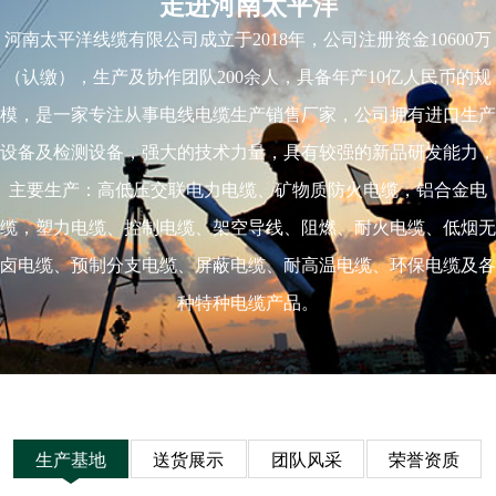
走进河南太平洋
河南太平洋线缆有限公司成立于2018年，公司注册资金10600万
（认缴），生产及协作团队200余人，具备年产10亿人民币的规
模，是一家专注从事电线电缆生产销售厂家，公司拥有进口生产
设备及检测设备，强大的技术力量，具有较强的新品研发能力，
主要生产：高低压交联电力电缆、矿物质防火电缆，铝合金电
缆，塑力电缆、控制电缆、架空导线、阻燃、耐火电缆、低烟无
卤电缆、预制分支电缆、屏蔽电缆、耐高温电缆、环保电缆及各
种特种电缆产品。
生产基地
送货展示
团队风采
荣誉资质