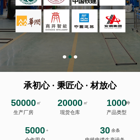
承初心 · 秉匠心 · 材放心
50000
20000
1000
㎡
㎡
种
生产厂房
现货仓库
产品类型
5000
30
+
余条
合作用户
电线电缆生产设备