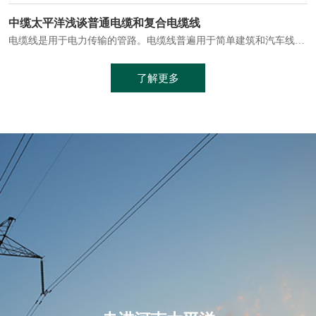
电缆通常埋设在地下或敷设在管道中，避免了架空线路可能带来的触电风险。
中缆太平洋浅谈普通电缆和复合电缆线
电缆线是用于电力传输的管路。电缆线普遍用于简单建筑和汽车线材，作为能源输送缆线，电缆线的复杂结构勿庸置疑。根据目标功能，电缆线具有以下一些特点：建筑用和车用线材要求轻质、大批量生产、价格低廉、具有相当的电学和力学性能和长时间的耐老化性能；工业用线材必须具有符合客户要求的性能；
加工工艺制成的。与传统的铜芯电缆相比，铝合金电缆具有诸多优点
了解更多