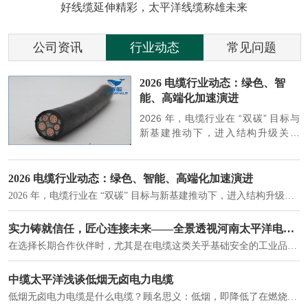
好线缆延伸精彩，太平洋线缆称雄未来
公司资讯
行业动态
常见问题
参
2026 电缆行业动态：绿色、智
能、高端化加速演进
端
2026 年，电缆行业在 “双碳” 目标与
筑
新基建推动下，进入结构升级关键
政
期，呈现绿色化、智能化、高端化三
房
大清晰趋势，市场格局持续优化。
2026 电缆行业动态：绿色、智能、高端化加速演进
2026 年，电缆行业在 “双碳” 目标与新基建推动下，进入结构升级关键期，呈现绿色化、智能化、高端化三大清晰趋势，市场格局持续优化。
建筑供电系统、住宅小区入户主线、市政工程路灯与景观供电、数据中心机房列头柜供电等。
实力铸就信任，匠心连接未来——全景透视河南太平洋电缆厂
在选择长期合作伙伴时，尤其是在电缆这类关乎基础安全的工业品上，供应商的“内在实力”远比一纸报价单更重要。今天，我们邀请您“云参观”河南太平洋电缆厂，透过每一个细节，看我们如何将“可靠”二字，铸入每一米电缆。
电力电缆作为配电系统的 "毛细血管"，承担着从变压器到终端用电设备的电力传输重任。
中缆太平洋浅谈低烟无卤电力电缆
低烟无卤电力电缆是什么电缆？顾名思义：低烟，即降低了在燃烧时有害物体的产生；卤素对于人体来说是一种有毒气体，无卤就是没有毒气体的释放，通常是针对电缆遇火灾时而言的。低烟无卤电力电缆又可以称之为环保电缆，低烟无卤电缆大多数用于医院和对环境卫生要求比较严格的地方。