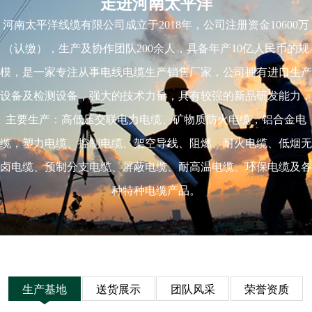
走进河南太平洋
河南太平洋线缆有限公司成立于2018年，公司注册资金10600万
（认缴），生产及协作团队200余人，具备年产10亿人民币的规
模，是一家专注从事电线电缆生产销售厂家，公司拥有进口生产
设备及检测设备，强大的技术力量，具有较强的新品研发能力，
主要生产：高低压交联电力电缆、矿物质防火电缆，铝合金电
缆，塑力电缆、控制电缆、架空导线、阻燃、耐火电缆、低烟无
卤电缆、预制分支电缆、屏蔽电缆、耐高温电缆、环保电缆及各
种特种电缆产品。
生产基地
送货展示
团队风采
荣誉资质