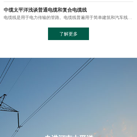
电缆通常埋设在地下或敷设在管道中，避免了架空线路可能带来的触电风险。
中缆太平洋浅谈普通电缆和复合电缆线
电缆线是用于电力传输的管路。电缆线普遍用于简单建筑和汽车线材，作为能源输送缆线，电缆线的复杂结构勿庸置疑。根据目标功能，电缆线具有以下一些特点：建筑用和车用线材要求轻质、大批量生产、价格低廉、具有相当的电学和力学性能和长时间的耐老化性能；工业用线材必须具有符合客户要求的性能；
加工工艺制成的。与传统的铜芯电缆相比，铝合金电缆具有诸多优点
了解更多