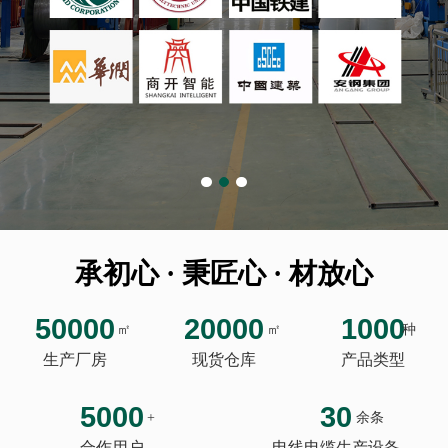
承初心 · 秉匠心 · 材放心
50000
20000
1000
㎡
㎡
种
生产厂房
现货仓库
产品类型
5000
30
+
余条
合作用户
电线电缆生产设备