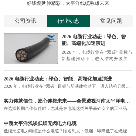
好线缆延伸精彩，太平洋线缆称雄未来
公司资讯
行业动态
常见问题
参
2026 电缆行业动态：绿色、智
能、高端化加速演进
端
2026 年，电缆行业在 “双碳” 目标与
筑
新基建推动下，进入结构升级关键
政
期，呈现绿色化、智能化、高端化三
房
大清晰趋势，市场格局持续优化。
2026 电缆行业动态：绿色、智能、高端化加速演进
2026 年，电缆行业在 “双碳” 目标与新基建推动下，进入结构升级关键期，呈现绿色化、智能化、高端化三大清晰趋势，市场格局持续优化。
建筑供电系统、住宅小区入户主线、市政工程路灯与景观供电、数据中心机房列头柜供电等。
实力铸就信任，匠心连接未来——全景透视河南太平洋电缆厂
在选择长期合作伙伴时，尤其是在电缆这类关乎基础安全的工业品上，供应商的“内在实力”远比一纸报价单更重要。今天，我们邀请您“云参观”河南太平洋电缆厂，透过每一个细节，看我们如何将“可靠”二字，铸入每一米电缆。
电力电缆作为配电系统的 "毛细血管"，承担着从变压器到终端用电设备的电力传输重任。
中缆太平洋浅谈低烟无卤电力电缆
低烟无卤电力电缆是什么电缆？顾名思义：低烟，即降低了在燃烧时有害物体的产生；卤素对于人体来说是一种有毒气体，无卤就是没有毒气体的释放，通常是针对电缆遇火灾时而言的。低烟无卤电力电缆又可以称之为环保电缆，低烟无卤电缆大多数用于医院和对环境卫生要求比较严格的地方。