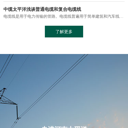
电缆通常埋设在地下或敷设在管道中，避免了架空线路可能带来的触电风险。
中缆太平洋浅谈普通电缆和复合电缆线
电缆线是用于电力传输的管路。电缆线普遍用于简单建筑和汽车线材，作为能源输送缆线，电缆线的复杂结构勿庸置疑。根据目标功能，电缆线具有以下一些特点：建筑用和车用线材要求轻质、大批量生产、价格低廉、具有相当的电学和力学性能和长时间的耐老化性能；工业用线材必须具有符合客户要求的性能；
加工工艺制成的。与传统的铜芯电缆相比，铝合金电缆具有诸多优点
了解更多