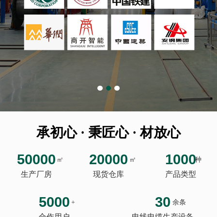
承初心 · 秉匠心 · 材放心
50000
20000
1000
㎡
㎡
种
生产厂房
现货仓库
产品类型
5000
30
+
余条
合作用户
电线电缆生产设备