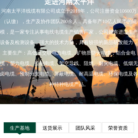
走进河南太平洋
河南太平洋线缆有限公司成立于2018年，公司注册资金10600万
（认缴），生产及协作团队200余人，具备年产10亿人民币的规
模，是一家专注从事电线电缆生产销售厂家，公司拥有进口生产
设备及检测设备，强大的技术力量，具有较强的新品研发能力，
主要生产：高低压交联电力电缆、矿物质防火电缆，铝合金电
缆，塑力电缆、控制电缆、架空导线、阻燃、耐火电缆、低烟无
卤电缆、预制分支电缆、屏蔽电缆、耐高温电缆、环保电缆及各
种特种电缆产品。
生产基地
送货展示
团队风采
荣誉资质