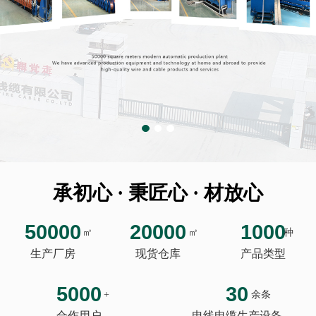
承初心 · 秉匠心 · 材放心
50000
20000
1000
㎡
㎡
种
生产厂房
现货仓库
产品类型
5000
30
+
余条
合作用户
电线电缆生产设备