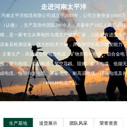
走进河南太平洋
河南太平洋线缆有限公司成立于2018年，公司注册资金10600万
（认缴），生产及协作团队200余人，具备年产10亿人民币的规
模，是一家专注从事电线电缆生产销售厂家，公司拥有进口生产
设备及检测设备，强大的技术力量，具有较强的新品研发能力，
主要生产：高低压交联电力电缆、矿物质防火电缆，铝合金电
缆，塑力电缆、控制电缆、架空导线、阻燃、耐火电缆、低烟无
卤电缆、预制分支电缆、屏蔽电缆、耐高温电缆、环保电缆及各
种特种电缆产品。
生产基地
送货展示
团队风采
荣誉资质