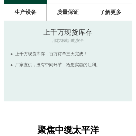
生产设备
质量保证
了解更多
原材料
RAW MATERIAL
河南太平洋电缆拥有多套现代化电缆生产设备，产品符合
ISO9001:2015质量管理体系标准。
生产所需的绝缘及护套电缆原料质量可靠，为客户提供质
量更高，价格实惠的电线电缆产品，拒绝非标诱惑，倡导国
标保检。
聚焦中缆太平洋