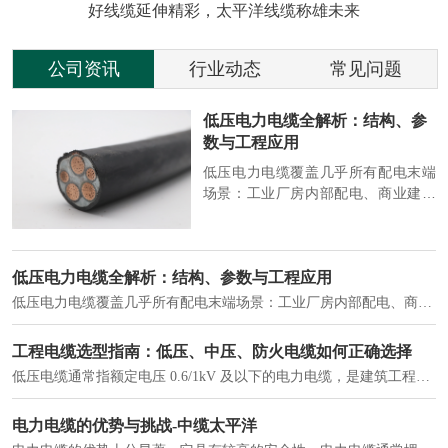
好线缆延伸精彩，太平洋线缆称雄未来
公司资讯
行业动态
常见问题
参
2026 电缆行业动态：绿色、智
能、高端化加速演进
端
2026 年，电缆行业在 “双碳” 目标与
筑
新基建推动下，进入结构升级关键
政
期，呈现绿色化、智能化、高端化三
房
大清晰趋势，市场格局持续优化。
2026 电缆行业动态：绿色、智能、高端化加速演进
2026 年，电缆行业在 “双碳” 目标与新基建推动下，进入结构升级关键期，呈现绿色化、智能化、高端化三大清晰趋势，市场格局持续优化。
建筑供电系统、住宅小区入户主线、市政工程路灯与景观供电、数据中心机房列头柜供电等。
实力铸就信任，匠心连接未来——全景透视河南太平洋电缆厂
在选择长期合作伙伴时，尤其是在电缆这类关乎基础安全的工业品上，供应商的“内在实力”远比一纸报价单更重要。今天，我们邀请您“云参观”河南太平洋电缆厂，透过每一个细节，看我们如何将“可靠”二字，铸入每一米电缆。
电力电缆作为配电系统的 "毛细血管"，承担着从变压器到终端用电设备的电力传输重任。
中缆太平洋浅谈低烟无卤电力电缆
低烟无卤电力电缆是什么电缆？顾名思义：低烟，即降低了在燃烧时有害物体的产生；卤素对于人体来说是一种有毒气体，无卤就是没有毒气体的释放，通常是针对电缆遇火灾时而言的。低烟无卤电力电缆又可以称之为环保电缆，低烟无卤电缆大多数用于医院和对环境卫生要求比较严格的地方。