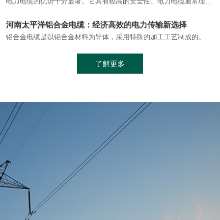
电缆通常埋设在地下或敷设在管道中，避免了架空线路可能带来的触电风险。
中缆太平洋浅谈普通电缆和复合电缆线
电缆线是用于电力传输的管路。电缆线普遍用于简单建筑和汽车线材，作为能源输送缆线，电缆线的复杂结构勿庸置疑。根据目标功能，电缆线具有以下一些特点：建筑用和车用线材要求轻质、大批量生产、价格低廉、具有相当的电学和力学性能和长时间的耐老化性能；工业用线材必须具有符合客户要求的性能；
加工工艺制成的。与传统的铜芯电缆相比，铝合金电缆具有诸多优点
了解更多